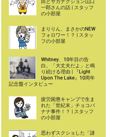
田とサカナクション山口
一郎さんの話 | スタッフ
の小部屋
まりりん、まさかのNEW
フォロワー！？ | スタッ
フの小部屋
Whitney、10年目の告
白。「大丈夫だよ」と鳴
り続ける理由 | 『Light
Upon The Lake』10周年
記念盤インタビュー
疲労困憊キャンプで生ま
れた「世紀末」チョコバ
ナナ事件！？ | スタッフ
の小部屋
思わずスクショした「謎