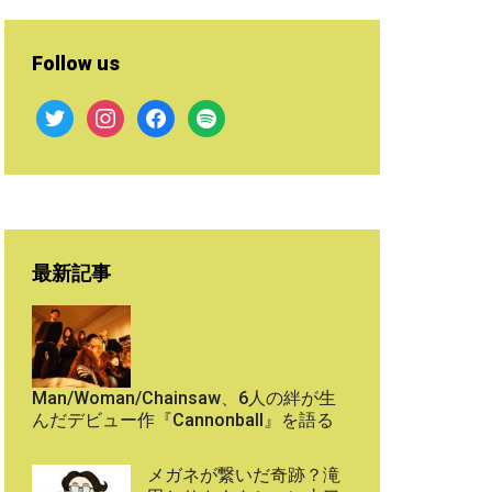
Follow us
twitter
instagram
facebook
spotify
最新記事
Man/Woman/Chainsaw、6人の絆が生
んだデビュー作『Cannonball』を語る
メガネが繋いだ奇跡？滝