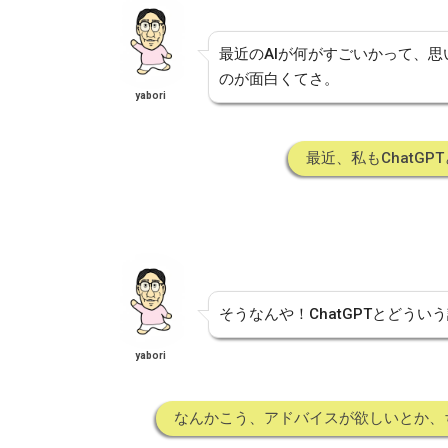
最近のAIが何がすごいかって、
のが面白くてさ。
yabori
最近、私もChatG
そうなんや！ChatGPTとどうい
yabori
なんかこう、アドバイスが欲しいとか、