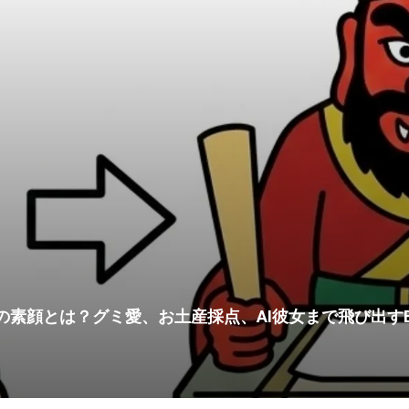
の素顔とは？グミ愛、お土産採点、AI彼女まで飛び出すB