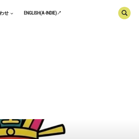
わせ
ENGLISH(A-INDIE)↗