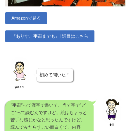
Amazonで見る
『ありす、宇宙までも』1話目はこちら
初めて聞いた！
yabori
“宇宙”って漢字で書いて、当て字で”ど
こ”って読むんですけど。絵はちょっと
苦手な感じかなと思ったんですけど、
滝田
読んでみたらすごい面白くて。内容