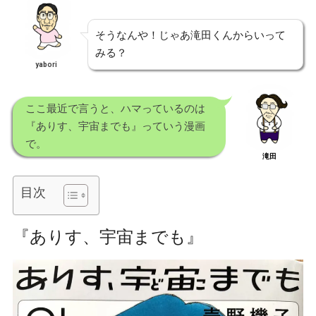
そうなんや！じゃあ滝田くんからいって
みる？
yabori
ここ最近で言うと、ハマっているのは
『ありす、宇宙までも』っていう漫画
で。
滝田
目次
『ありす、宇宙までも』