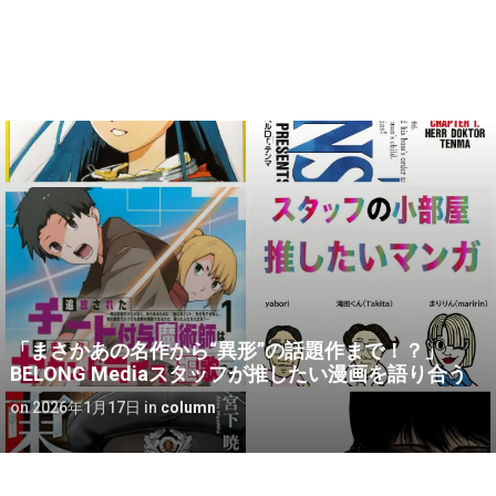
「まさかあの名作から“異形”の話題作まで！？」
BELONG Mediaスタッフが推したい漫画を語り合う
on
2026年1月17日
in
column