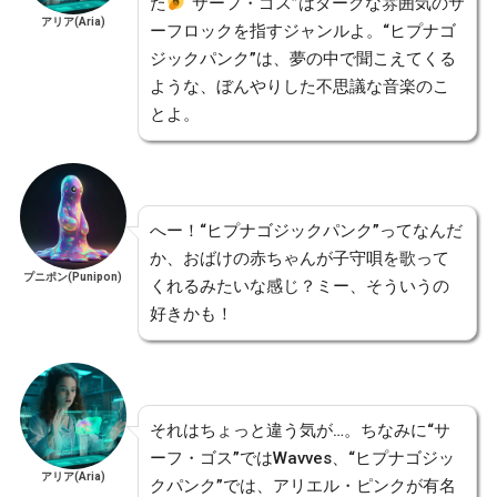
た
“サーフ・ゴス”はダークな雰囲気のサ
アリア(Aria)
ーフロックを指すジャンルよ。“ヒプナゴ
ジックパンク”は、夢の中で聞こえてくる
ような、ぼんやりした不思議な音楽のこ
とよ。
へー！“ヒプナゴジックパンク”ってなんだ
か、おばけの赤ちゃんが子守唄を歌って
プニポン(Punipon)
くれるみたいな感じ？ミー、そういうの
好きかも！
それはちょっと違う気が…。ちなみに“サ
ーフ・ゴス”ではWavves、“ヒプナゴジッ
アリア(Aria)
クパンク”では、アリエル・ピンクが有名