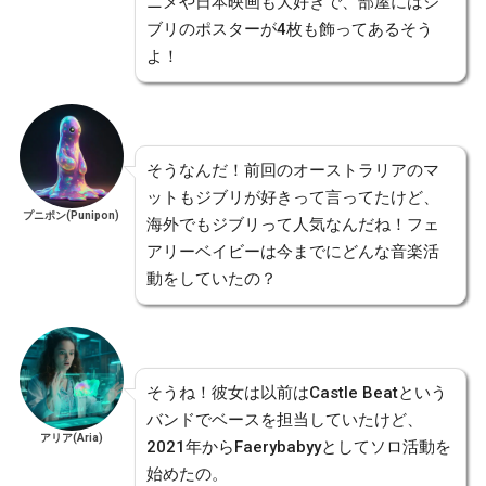
ニメや日本映画も大好きで、部屋にはジ
ブリのポスターが4枚も飾ってあるそう
よ！
そうなんだ！前回のオーストラリアのマ
ットもジブリが好きって言ってたけど、
プニポン(Punipon)
海外でもジブリって人気なんだね！フェ
アリーベイビーは今までにどんな音楽活
動をしていたの？
そうね！彼女は以前はCastle Beatという
バンドでベースを担当していたけど、
アリア(Aria)
2021年からFaerybabyyとしてソロ活動を
始めたの。