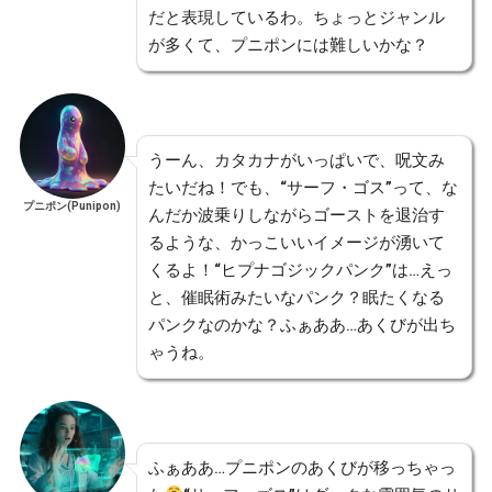
だと表現しているわ。ちょっとジャンル
が多くて、プニポンには難しいかな？
うーん、カタカナがいっぱいで、呪文み
たいだね！でも、“サーフ・ゴス”って、な
プニポン(Punipon)
んだか波乗りしながらゴーストを退治す
るような、かっこいいイメージが湧いて
くるよ！“ヒプナゴジックパンク”は…えっ
と、催眠術みたいなパンク？眠たくなる
パンクなのかな？ふぁああ…あくびが出ち
ゃうね。
ふぁああ…プニポンのあくびが移っちゃっ