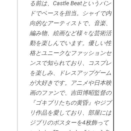
る前は、Castle Beatというバン
ドでベースを担当。シャイで内
向的なアーティストで、音楽、
編み物、絵画など様々な芸術活
動を楽しんでいます。優しい性
格とユニークなファッションセ
ンスで知られており、コスプレ
を楽しみ、ドレスアップゲーム
が大好きです。アニメや日本映
画のファンで、吉田博昭監督の
『ゴキブリたちの黄昏』やジブ
リ作品を愛しており、部屋には
ジブリのポスターを4枚飾って