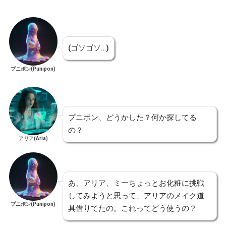
(ゴソゴソ…)
プニポン(Punipon)
プニポン、どうかした？何か探してる
の？
アリア(Aria)
あ、アリア、ミーちょっとお化粧に挑戦
してみようと思って、アリアのメイク道
プニポン(Punipon)
具借りてたの。これってどう使うの？