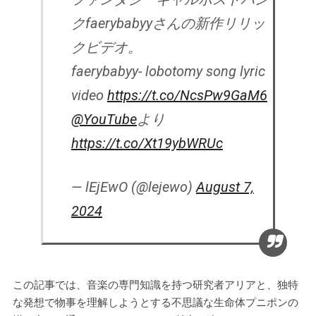
クfaerybabyyさんの新作リリッ
クビデオ。
faerybabyy- lobotomy song lyric
video
https://t.co/NcsPw9GaM6
@YouTube
より
https://t.co/Xt19ybWRUc
— lEjEwO (@lejewo)
August 7,
2024
この記事では、音楽の専門知識を持つ研究者アリアと、独特
な発想で物事を理解しようとする不思議な生命体プニポンの