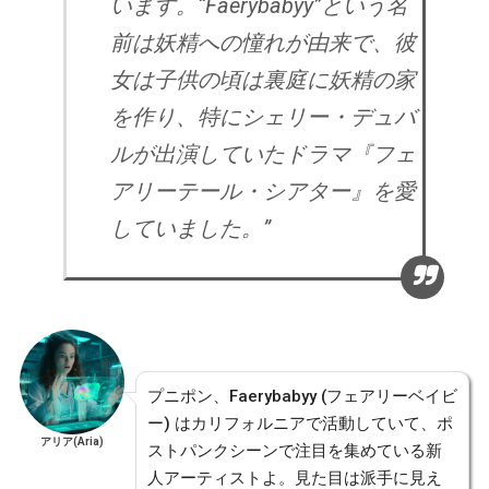
います。“Faerybabyy”という名
前は妖精への憧れが由来で、彼
女は子供の頃は裏庭に妖精の家
を作り、特にシェリー・デュバ
ルが出演していたドラマ『フェ
アリーテール・シアター』を愛
していました。”
プニポン、Faerybabyy (フェアリーベイビ
ー) はカリフォルニアで活動していて、ポ
アリア(Aria)
ストパンクシーンで注目を集めている新
人アーティストよ。見た目は派手に見え