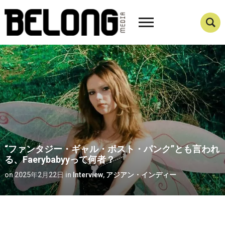
“ファンタジー・ギャル・ポスト・パンク”とも言われ
る、Faerybabyyって何者？
on
2025年2月22日
in
Interview
,
アジアン・インディー