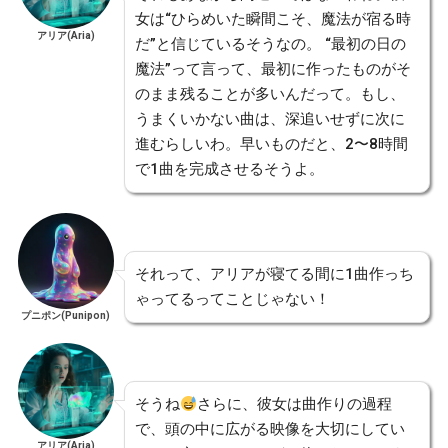
女は“ひらめいた瞬間こそ、魔法が宿る時
アリア(Aria)
だ”と信じているそうなの。 “最初の日の
魔法”って言って、最初に作ったものがそ
のまま残ることが多いんだって。もし、
うまくいかない曲は、深追いせずに次に
進むらしいわ。早いものだと、2〜8時間
で1曲を完成させるそうよ。
それって、アリアが寝てる間に1曲作っち
ゃってるってことじゃない！
プニポン(Punipon)
そうね
さらに、彼女は曲作りの過程
で、頭の中に広がる映像を大切にしてい
アリア(Aria)