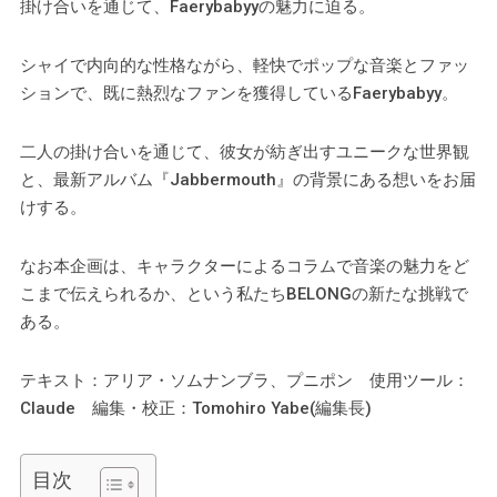
掛け合いを通じて、Faerybabyyの魅力に迫る。
シャイで内向的な性格ながら、軽快でポップな音楽とファッ
ションで、既に熱烈なファンを獲得しているFaerybabyy。
二人の掛け合いを通じて、彼女が紡ぎ出すユニークな世界観
と、最新アルバム『Jabbermouth』の背景にある想いをお届
けする。
なお本企画は、キャラクターによるコラムで音楽の魅力をど
こまで伝えられるか、という私たちBELONGの新たな挑戦で
ある。
テキスト：アリア・ソムナンブラ、プニポン 使用ツール：
Claude 編集・校正：Tomohiro Yabe(編集長)
目次