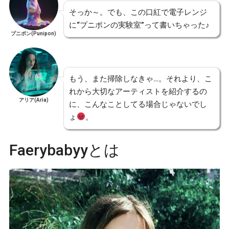
そっか～。でも、この口紅で電子レンジ
に“プニポンの実験室”って書いちゃった♪
プニポン(Punipon)
もう、また掃除しなきゃ…。それより、こ
れから大切なアーティストを紹介するの
アリア(Aria)
に、こんなことしてる場合じゃないでし
ょ
。
Faerybabyyとは