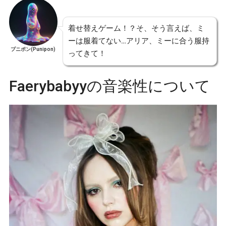
着せ替えゲーム！？そ、そう言えば、ミ
ーは服着てない…アリア、ミーに合う服持
プニポン(Punipon)
ってきて！
Faerybabyyの音楽性について