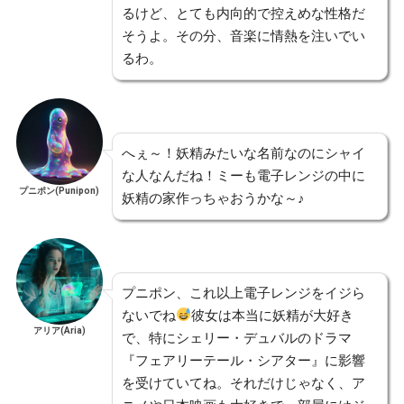
るけど、とても内向的で控えめな性格だ
そうよ。その分、音楽に情熱を注いでい
るわ。
へぇ～！妖精みたいな名前なのにシャイ
な人なんだね！ミーも電子レンジの中に
プニポン(Punipon)
妖精の家作っちゃおうかな～♪
プニポン、これ以上電子レンジをイジら
ないでね
彼女は本当に妖精が大好き
アリア(Aria)
で、特にシェリー・デュバルのドラマ
『フェアリーテール・シアター』に影響
を受けていてね。それだけじゃなく、ア