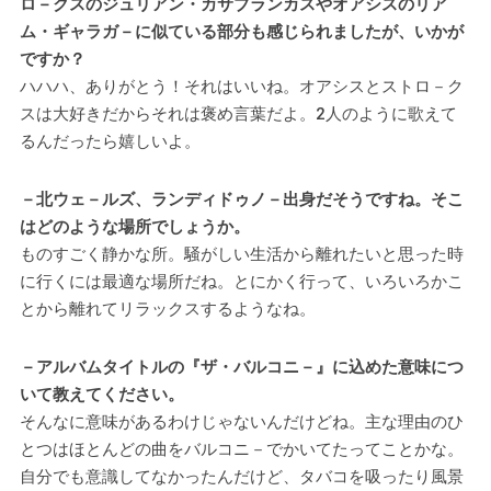
ロ－クスのジュリアン・カサブランカスやオアシスのリア
ム・ギャラガ－に似ている部分も感じられましたが、いかが
ですか？
ハハハ、ありがとう！それはいいね。オアシスとストロ－ク
スは大好きだからそれは褒め言葉だよ。2人のように歌えて
るんだったら嬉しいよ。
－北ウェ－ルズ、ランディドゥノ－出身だそうですね。そこ
はどのような場所でしょうか。
ものすごく静かな所。騒がしい生活から離れたいと思った時
に行くには最適な場所だね。とにかく行って、いろいろかこ
とから離れてリラックスするようなね。
－アルバムタイトルの『ザ・バルコニ－』に込めた意味につ
いて教えてください。
そんなに意味があるわけじゃないんだけどね。主な理由のひ
とつはほとんどの曲をバルコニ－でかいてたってことかな。
自分でも意識してなかったんだけど、タバコを吸ったり風景