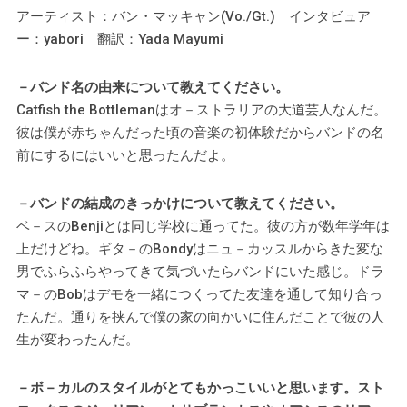
アーティスト：バン・マッキャン(Vo./Gt.) インタビュア
ー：yabori 翻訳：Yada Mayumi
－バンド名の由来について教えてください。
Catfish the Bottlemanはオ－ストラリアの大道芸人なんだ。
彼は僕が赤ちゃんだった頃の音楽の初体験だからバンドの名
前にするにはいいと思ったんだよ。
－バンドの結成のきっかけについて教えてください。
ベ－スのBenjiとは同じ学校に通ってた。彼の方が数年学年は
上だけどね。ギタ－のBondyはニュ－カッスルからきた変な
男でふらふらやってきて気づいたらバンドにいた感じ。ドラ
マ－のBobはデモを一緒につくってた友達を通して知り合っ
たんだ。通りを挟んで僕の家の向かいに住んだことで彼の人
生が変わったんだ。
－ボ－カルのスタイルがとてもかっこいいと思います。スト