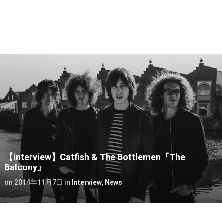
【interview】Catfish & The Bottlemen『The
Balcony』
on
2014年11月7日
in
Interview
,
News