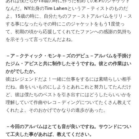
あれは僕たちが15歳の時に作った初めてのE.P.のジャケット
なんだ。NY出身のTim Lahenというア－ティストのものだ
よ。15歳の時に、自分たちのファ－ストアルバムをリリ－ス
する事になったらその時にこのジャケットをもう1度使っ
て、初期の頃から応援してくれてたファンへの感謝の気持ち
を示そうって言ってたんだよね。
－ア－クティック・モンキ－ズのデビュ－アルバムを手掛け
たジム・アビスと共に制作したそうですね。彼との作業はい
かがでしたか。
彼はレジェンドだよ！一緒に仕事をするには素晴らしい相手
だね。曲をいいものにしようとあれこれと努力してたんだけ
ど、彼は僕たちのベストを引き出すにはどうしたらいいかを
理解していて作曲やレコ－ディングについてたくさん教えて
くれたよ。そのおかげでかなりの進歩があった。
－今回のアルバムはとても音が良いですね。サウンドについ
て工夫した事があれば、教えてください。