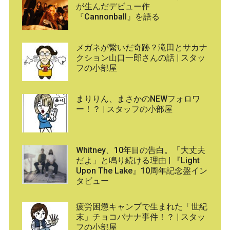
が生んだデビュー作
『Cannonball』を語る
メガネが繋いだ奇跡？滝田とサカナ
クション山口一郎さんの話 | スタッ
フの小部屋
まりりん、まさかのNEWフォロワ
ー！？ | スタッフの小部屋
Whitney、10年目の告白。「大丈夫
だよ」と鳴り続ける理由 | 『Light
Upon The Lake』10周年記念盤イン
タビュー
疲労困憊キャンプで生まれた「世紀
末」チョコバナナ事件！？ | スタッ
フの小部屋