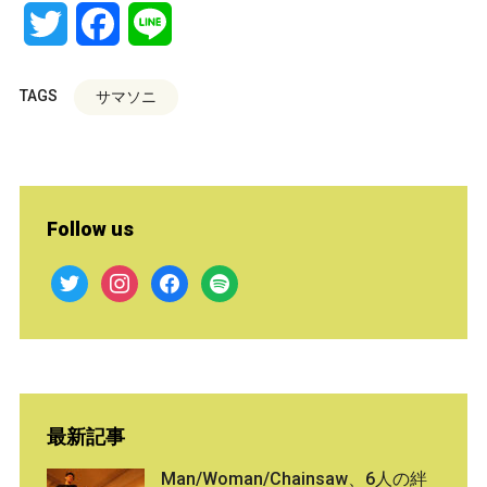
Twitter
Facebook
Line
TAGS
サマソニ
Follow us
twitter
instagram
facebook
spotify
最新記事
Man/Woman/Chainsaw、6人の絆