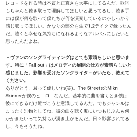
レコ－ドを作る時は本質と正直さを大事にしてるんだ。歌詞
もちゃんと聴き取って理解してほしいと思ってるし、聴き手
には僕が何を歌って僕たちが何を演奏しているのかしっかり
感じ取ってほしい。かなりの部分を生で1,2テイクで録ったん
だ。聴くと幸せな気持ちになれるようなアルバムにしたいと
思ったんだよね。
－ヴァンのソングライティングはとても素晴らしいと思いま
す。特に「Fall out」はメロディの展開の仕方が素晴らしいと
感じました。影響を受けたソングライタ－がいたら、教えて
ください。
ありがとう。君って優しいね(笑)。The StreetsのMikn
Skinnerが僕のヒ－ロ－なんだ。基本的に曲を書くとき僕は
彼にできるだけ近づこうと意識してるんだ。でもジャンルは
まったく別物としてね。彼の曲を聴く度にいつもじぶんも何
かかきたいって気持ちが湧き上がるんだ。日々影響されてる
し、今もそうだね。