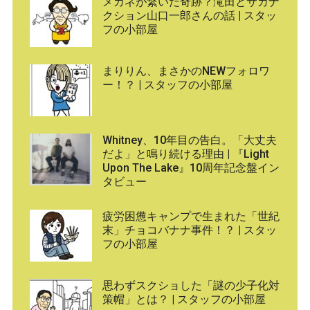
メガネが繋いだ奇跡？滝田とサカナ
クション山口一郎さんの話 | スタッ
フの小部屋
まりりん、まさかのNEWフォロワ
ー！？ | スタッフの小部屋
Whitney、10年目の告白。「大丈夫
だよ」と鳴り続ける理由 | 『Light
Upon The Lake』10周年記念盤イン
タビュー
疲労困憊キャンプで生まれた「世紀
末」チョコバナナ事件！？ | スタッ
フの小部屋
思わずスクショした「謎の少子化対
策帽」とは？ | スタッフの小部屋