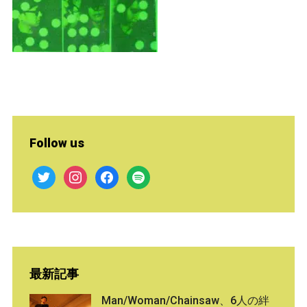
Follow us
twitter
instagram
facebook
spotify
最新記事
Man/Woman/Chainsaw、6人の絆