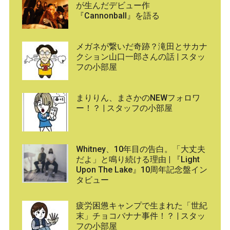
が生んだデビュー作
『Cannonball』を語る
メガネが繋いだ奇跡？滝田とサカナ
クション山口一郎さんの話 | スタッ
フの小部屋
まりりん、まさかのNEWフォロワ
ー！？ | スタッフの小部屋
Whitney、10年目の告白。「大丈夫
だよ」と鳴り続ける理由 | 『Light
Upon The Lake』10周年記念盤イン
タビュー
疲労困憊キャンプで生まれた「世紀
末」チョコバナナ事件！？ | スタッ
フの小部屋