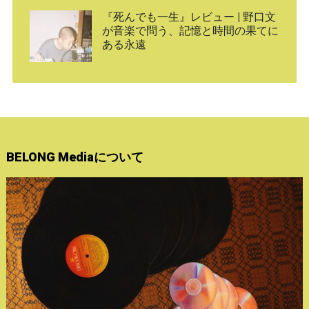
『死んでも一生』レビュー | 野口文
が音楽で問う、記憶と時間の果てに
ある永遠
BELONG Mediaについて