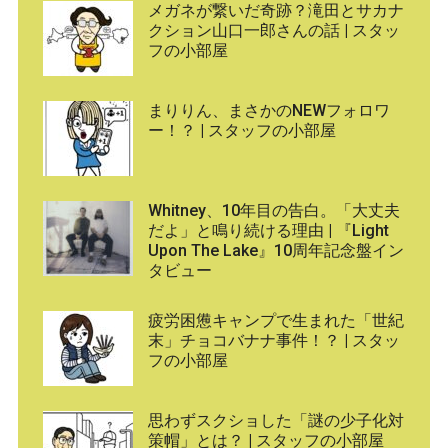
メガネが繋いだ奇跡？滝田とサカナ
クション山口一郎さんの話 | スタッ
フの小部屋
まりりん、まさかのNEWフォロワ
ー！？ | スタッフの小部屋
Whitney、10年目の告白。「大丈夫
だよ」と鳴り続ける理由 | 『Light
Upon The Lake』10周年記念盤イン
タビュー
疲労困憊キャンプで生まれた「世紀
末」チョコバナナ事件！？ | スタッ
フの小部屋
思わずスクショした「謎の少子化対
策帽」とは？ | スタッフの小部屋