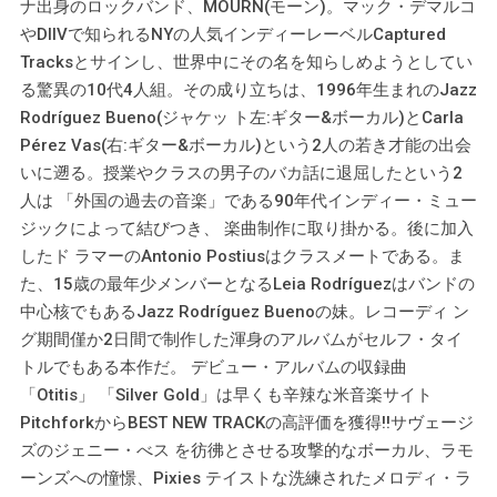
ナ出身のロックバンド、MOURN(モーン)。マック・デマルコ
やDIIVで知られるNYの人気インディーレーベルCaptured
Tracksとサインし、世界中にその名を知らしめようとしてい
る驚異の10代4人組。その成り立ちは、1996年生まれのJazz
Rodríguez Bueno(ジャケッ ト左:ギター&ボーカル)とCarla
Pérez Vas(右:ギター&ボーカル)という2人の若き才能の出会
いに遡る。授業やクラスの男子のバカ話に退屈したという2
人は 「外国の過去の音楽」である90年代インディー・ミュー
ジックによって結びつき、 楽曲制作に取り掛かる。後に加入
したド ラマーのAntonio Postiusはクラスメートである。ま
た、15歳の最年少メンバーとなるLeia Rodríguezはバンドの
中心核でもあるJazz Rodríguez Buenoの妹。レコーディ ン
グ期間僅か2日間で制作した渾身のアルバムがセルフ・タイ
トルでもある本作だ。 デビュー・アルバムの収録曲
「Otitis」 「Silver Gold」は早くも辛辣な米音楽サイト
PitchforkからBEST NEW TRACKの高評価を獲得!!サヴェージ
ズのジェニー・べス を彷彿とさせる攻撃的なボーカル、ラモ
ーンズへの憧憬、Pixies テイストな洗練されたメロディ・ラ