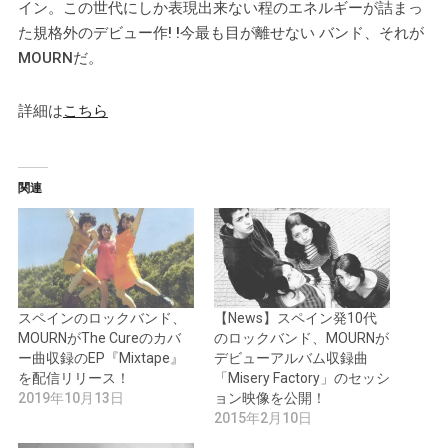
イン。この世代にしか表現出来ない程のエネルギーが詰まっ
た規格外のデビュー作! !今最も目が離せない バンド、それが
MOURNだ。
詳細は
こちら
関連
スペインのロックバンド、
【News】スペイン発10代
MOURNがThe Cureのカバ
のロックバンド、MOURNが
ー曲収録のEP『Mixtape』
デビューアルバム収録曲
を配信リリース！
「Misery Factory」のセッシ
2019年10月13日
ョン映像を公開！
2015年2月10日