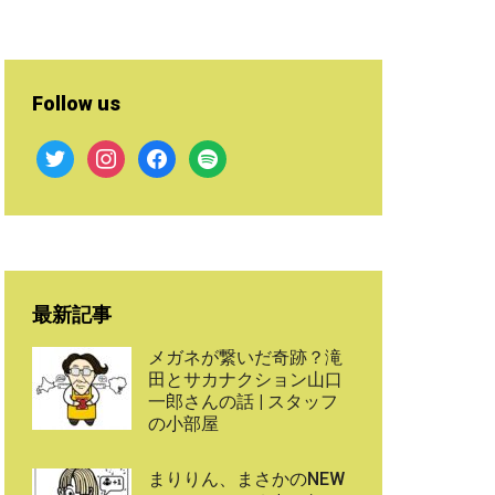
Follow us
twitter
instagram
facebook
spotify
最新記事
メガネが繋いだ奇跡？滝
田とサカナクション山口
一郎さんの話 | スタッフ
の小部屋
まりりん、まさかのNEW