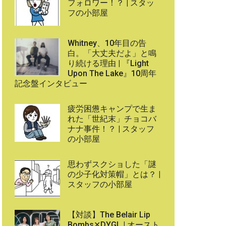
フォロワー！？ | スタッ
フの小部屋
Whitney、10年目の告
白。「大丈夫だよ」と鳴
り続ける理由 | 『Light
Upon The Lake』10周年
記念盤インタビュー
疲労困憊キャンプで生ま
れた「世紀末」チョコバ
ナナ事件！？ | スタッフ
の小部屋
思わずスクショした「謎
の少子化対策帽」とは？ |
スタッフの小部屋
【対談】The Belair Lip
Bombs✕DYGL | オースト