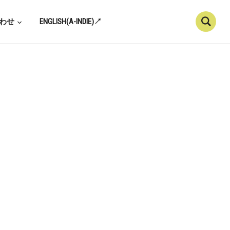
わせ
ENGLISH(A-INDIE)↗