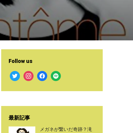
Follow us
twitter
instagram
facebook
spotify
最新記事
メガネが繋いだ奇跡？滝