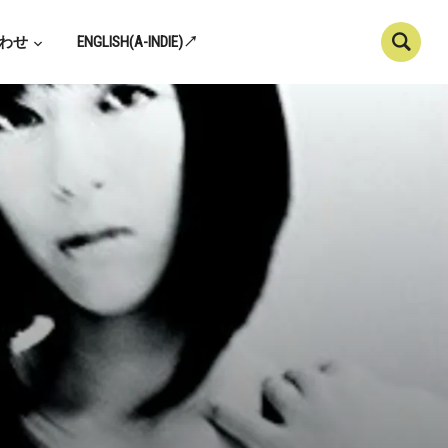
わせ
ENGLISH(A-INDIE)↗