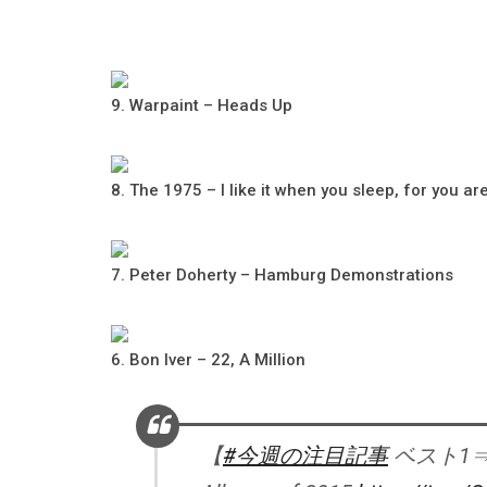
9. Warpaint – Heads Up
8. The 1975 – I like it when you sleep, for you ar
7. Peter Doherty – Hamburg Demonstrations
6. Bon Iver – 22, A Million
【
#今週の注目記事
ベスト1⇒