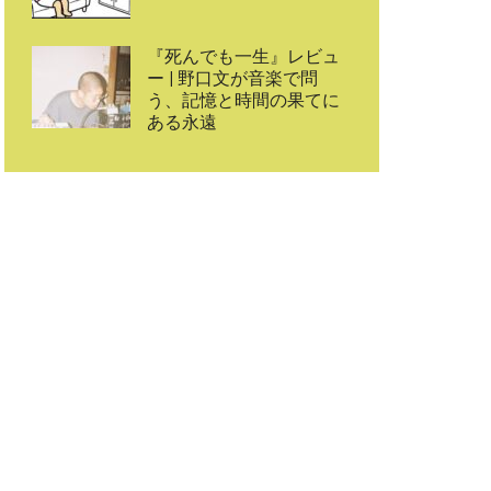
『死んでも一生』レビュ
ー | 野口文が音楽で問
う、記憶と時間の果てに
ある永遠