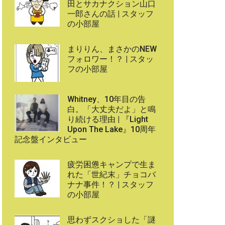
田とサカナクション山口
一郎さんの話 | スタッフ
の小部屋
まりりん、まさかのNEW
フォロワー！？ | スタッ
フの小部屋
Whitney、10年目の告
白。「大丈夫だよ」と鳴
り続ける理由 | 『Light
Upon The Lake』10周年
記念盤インタビュー
疲労困憊キャンプで生ま
れた「世紀末」チョコバ
ナナ事件！？ | スタッフ
の小部屋
思わずスクショした「謎