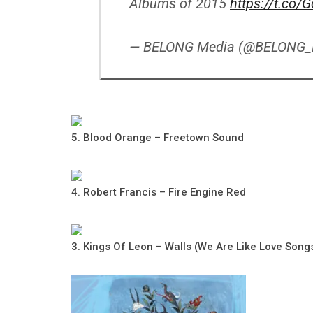
Albums of 2015
https://t.co/
— BELONG Media (@BELONG_
5. Blood Orange – Freetown Sound
4. Robert Francis – Fire Engine Red
3. Kings Of Leon – Walls (We Are Like Love Song