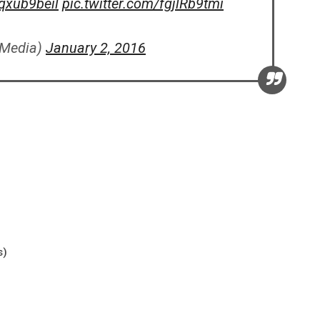
Gqxub9beil
pic.twitter.com/fgjlRb9tmi
Media)
January 2, 2016
s)