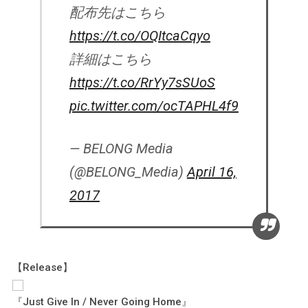
配布先はこちら
https://t.co/OQItcaCqyo
詳細はこちら
https://t.co/RrYy7sSUoS
pic.twitter.com/ocTAPHL4f9
— BELONG Media
(@BELONG_Media)
April 16,
2017
【Release】
『Just Give In / Never Going Home』