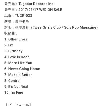
発売元：Tugboat Records Inc.
発売日：2017/05/17 WED ON SALE
品番：TUGR-033
解説：野中モモ
対訳：多屋澄礼（Twee Grrrls Club / Sois Pop Magazine)
収録曲：
1. Other Lives
2. Fix
3. Birthday
4. Love Is Dead
5. More Like You
6. Never Going Home
7. Make It Better
8. Control
9. It’s Not Real
10. I’m Fine
【プロフィール】