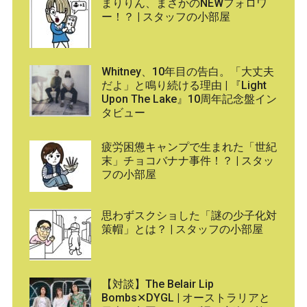
まりりん、まさかのNEWフォロワ
ー！？ | スタッフの小部屋
Whitney、10年目の告白。「大丈夫
だよ」と鳴り続ける理由 | 『Light
Upon The Lake』10周年記念盤イン
タビュー
疲労困憊キャンプで生まれた「世紀
末」チョコバナナ事件！？ | スタッ
フの小部屋
思わずスクショした「謎の少子化対
策帽」とは？ | スタッフの小部屋
【対談】The Belair Lip
Bombs✕DYGL | オーストラリアと