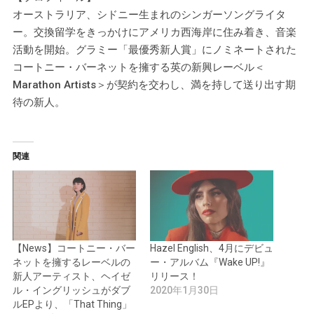
オーストラリア、シドニー生まれのシンガーソングライタ
ー。交換留学をきっかけにアメリカ西海岸に住み着き、音楽
活動を開始。グラミー「最優秀新人賞」にノミネートされた
コートニー・バーネットを擁する英の新興レーベル＜
Marathon Artists＞が契約を交わし、満を持して送り出す期
待の新人。
関連
【News】コートニー・バー
Hazel English、4月にデビュ
ネットを擁するレーベルの
ー・アルバム『Wake UP!』
新人アーティスト、ヘイゼ
リリース！
ル・イングリッシュがダブ
2020年1月30日
ルEPより、「That Thing」