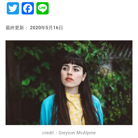
Twitter
Facebook
Line
最終更新： 2020年5月16日
credit：Greyson McAlpine