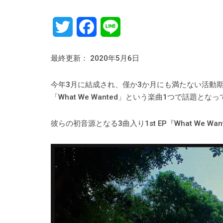
Twitter
Facebook
Line
最終更新： 2020年5月6日
今年3月に結成され、僅か3か月にも満たない活動期
「What We Wanted」という楽曲1つで話題となっ
彼らの初音源となる3曲入り1st EP『What We 