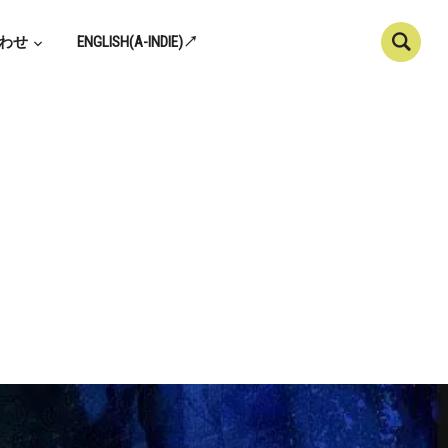
わせ
ENGLISH(A-INDIE)↗