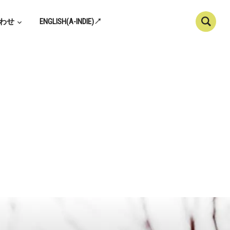
わせ
ENGLISH(A-INDIE)↗