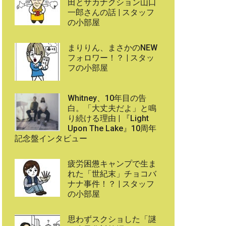
田とサカナクション山口
一郎さんの話 | スタッフ
の小部屋
まりりん、まさかのNEW
フォロワー！？ | スタッ
フの小部屋
Whitney、10年目の告
白。「大丈夫だよ」と鳴
り続ける理由 | 『Light
Upon The Lake』10周年
記念盤インタビュー
疲労困憊キャンプで生ま
れた「世紀末」チョコバ
ナナ事件！？ | スタッフ
の小部屋
思わずスクショした「謎