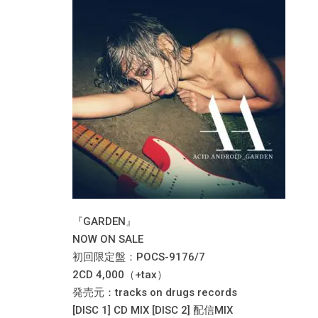
『GARDEN』
NOW ON SALE
初回限定盤：POCS-9176/7
2CD 4,000（+tax）
発売元：tracks on drugs records
[DISC 1] CD MIX [DISC 2] 配信MIX