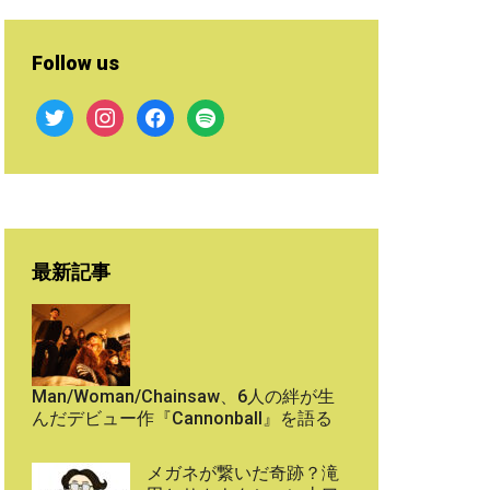
Follow us
twitter
instagram
facebook
spotify
最新記事
Man/Woman/Chainsaw、6人の絆が生
んだデビュー作『Cannonball』を語る
メガネが繋いだ奇跡？滝