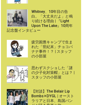
Whitney、10年目の告
白。「大丈夫だよ」と鳴
り続ける理由 | 『Light
Upon The Lake』10周年
記念盤インタビュー
疲労困憊キャンプで生ま
れた「世紀末」チョコバ
ナナ事件！？ | スタッフ
の小部屋
思わずスクショした「謎
の少子化対策帽」とは？ |
スタッフの小部屋
【対談】The Belair Lip
Bombs✕DYGL | オースト
ラリアと日本、島国バン