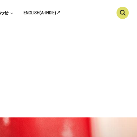
わせ
ENGLISH(A-INDIE)↗