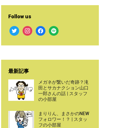
Follow us
twitter
instagram
facebook
spotify
最新記事
メガネが繋いだ奇跡？滝
田とサカナクション山口
一郎さんの話 | スタッフ
の小部屋
まりりん、まさかのNEW
フォロワー！？ | スタッ
フの小部屋