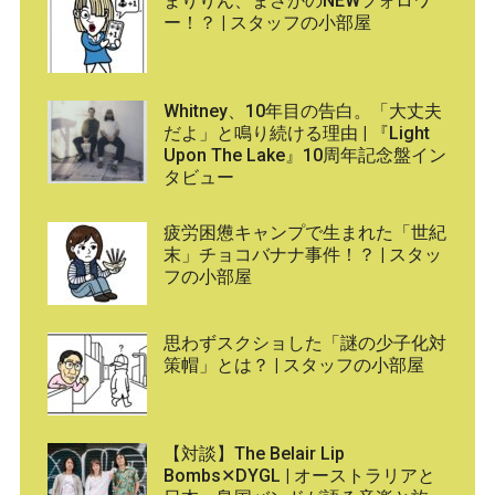
まりりん、まさかのNEWフォロワ
ー！？ | スタッフの小部屋
Whitney、10年目の告白。「大丈夫
だよ」と鳴り続ける理由 | 『Light
Upon The Lake』10周年記念盤イン
タビュー
疲労困憊キャンプで生まれた「世紀
末」チョコバナナ事件！？ | スタッ
フの小部屋
思わずスクショした「謎の少子化対
策帽」とは？ | スタッフの小部屋
【対談】The Belair Lip
Bombs✕DYGL | オーストラリアと