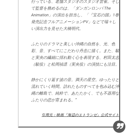
行っている、老舗スタジオのスタジオ雲雀。そし
て監督を務めるのは、「ダンガンロンパ The
Animation」の演出を担当し、「『宝石の国』1巻
発売記念フルアニメーションPV」などで瑞々し
い演出力を見せた大橋明代。
ふたりのドラマと美しい沖縄の自然を、光、色
彩、音、すべてにこだわり丹念に描く。また、駿
と実央の繊細に揺れ動く心を表現する、村田太志
（駿役）と松岡禎丞（実央役）の演技にも注目。
静かにくり返す波の音。満天の星空。ゆったりと
流れていく時間。訪れたものすべてを包み込む沖
縄の離島で、純粋で、あたたかく、でも不器用な
ふたりの恋が育まれる。”
引用元：映画『海辺のエトランゼ』公式サイト