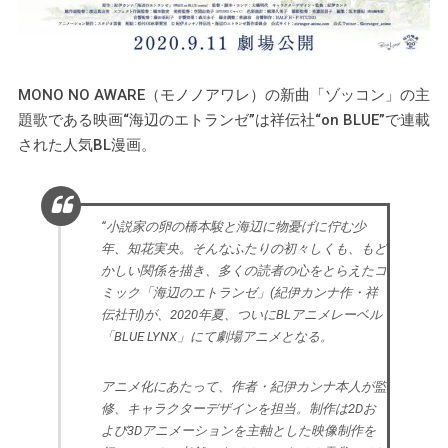
MONO NO AWARE（モノノアワレ）の新曲「ゾッコン」の主
題歌である映画“海辺のエトランゼ”は祥伝社“on BLUE”で連載
された人気BL漫画。
“小説家の卵の橋本駿と海辺に物憂げに佇む少
年、知花実央。そんなふたりの初々しくも、もど
かしい関係を描き、多くの読者の心をとらえたコ
ミック「海辺のエトランゼ」(紀伊カンナ作・祥
伝社刊)が、2020年夏、ついにBLアニメレーベル
「BLUE LYNX」にて劇場アニメとなる。
アニメ化にあたって、作者・紀伊カンナ本人が監
修、キャラクターデザインを担当。制作は2Dお
よび3Dアニメーションを主軸とした映像制作を