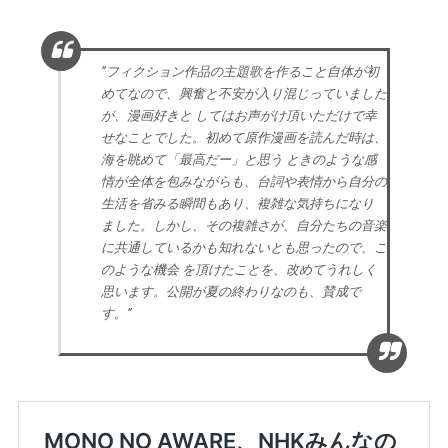
“フィクション作品の主題歌を作ること自体が初
めてなので、興奮と不安が入り混じっていました
が、漫画好きと してはお声がけ頂いただけで幸
せなことでした。初めて原作漫画を読んだ時は、
海を眺めて「最高だー」と思う ときのような感
情が全体を包みながらも、台詞や表情から自分の
生活を省みる瞬間もあり、複雑な気持ちになり
ました。しかし、その複雑さが、自分たちの音楽
に共通しているかも知れないとも思ったので、こ
のような機会 を頂けたことを、改めてうれしく
思います。公開が夏の終わりなのも、賛成で
す。”