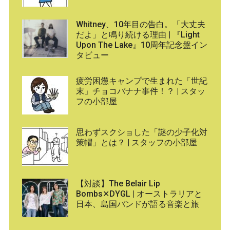
Whitney、10年目の告白。「大丈夫
だよ」と鳴り続ける理由 | 『Light
Upon The Lake』10周年記念盤イン
タビュー
疲労困憊キャンプで生まれた「世紀
末」チョコバナナ事件！？ | スタッ
フの小部屋
思わずスクショした「謎の少子化対
策帽」とは？ | スタッフの小部屋
【対談】The Belair Lip
Bombs✕DYGL | オーストラリアと
日本、島国バンドが語る音楽と旅