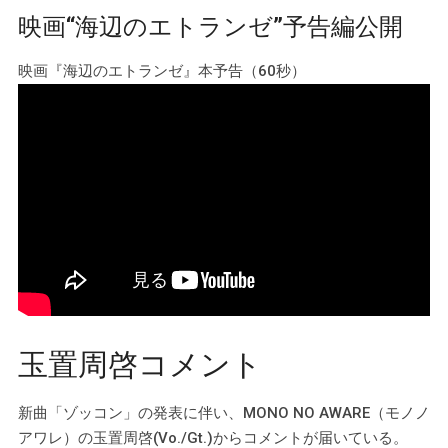
映画“海辺のエトランゼ”予告編公開
映画『海辺のエトランゼ』本予告（60秒）
玉置周啓コメント
新曲「ゾッコン」の発表に伴い、MONO NO AWARE（モノノ
アワレ）の玉置周啓(Vo./Gt.)からコメントが届いている。