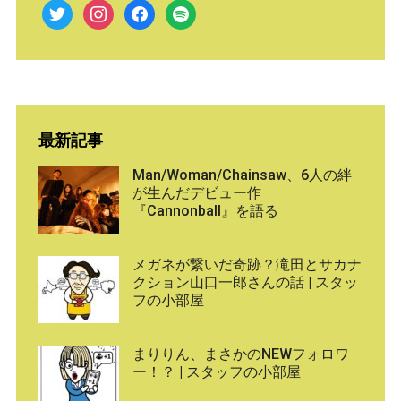
twitter
instagram
facebook
spotify
最新記事
Man/Woman/Chainsaw、6人の絆
が生んだデビュー作
『Cannonball』を語る
メガネが繋いだ奇跡？滝田とサカナ
クション山口一郎さんの話 | スタッ
フの小部屋
まりりん、まさかのNEWフォロワ
ー！？ | スタッフの小部屋