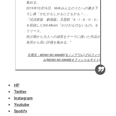
集める。
2019年10月16日、NHKみんなのうたへの書き下
ろし曲「かむかもしかもにどもかも！」、
『沈没家族 劇場版』主題歌「A・I・A・O・U」
を収録した3rd Album『かけがえのないもの』を
リリース。
幼少期から大人への成長をテーマに描いた作品が
各所から高い評価を集める。”
引用元：MONO NO AWARE(モノノアワレ)プロフィー
ル(MONO NO AWAREオフィシャルサイト)
HP
Twitter
Instagram
Youtube
Spotify