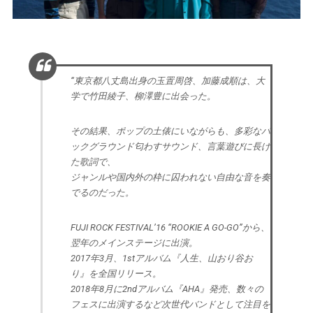
“東京都八丈島出身の玉置周啓、加藤成順は、大
学で竹田綾子、柳澤豊に出会った。
その結果、ポップの土俵にいながらも、多彩なバ
ックグラウンド匂わすサウンド、言葉遊びに長け
た歌詞で、
ジャンルや国内外の枠に囚われない自由な音を奏
でるのだった。
FUJI ROCK FESTIVAL’16 “ROOKIE A GO-GO”から、
翌年のメインステージに出演。
2017年3月、1stアルバム『人生、山おり谷お
り』を全国リリース。
2018年8月に2ndアルバム『AHA』発売、数々の
フェスに出演するなど次世代バンドとして注目を