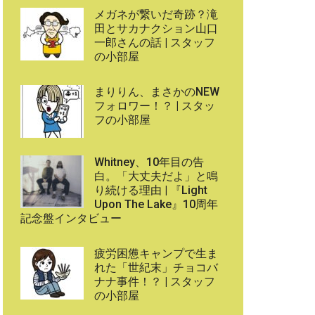
メガネが繋いだ奇跡？滝
田とサカナクション山口
一郎さんの話 | スタッフ
の小部屋
まりりん、まさかのNEW
フォロワー！？ | スタッ
フの小部屋
Whitney、10年目の告
白。「大丈夫だよ」と鳴
り続ける理由 | 『Light
Upon The Lake』10周年
記念盤インタビュー
疲労困憊キャンプで生ま
れた「世紀末」チョコバ
ナナ事件！？ | スタッフ
の小部屋