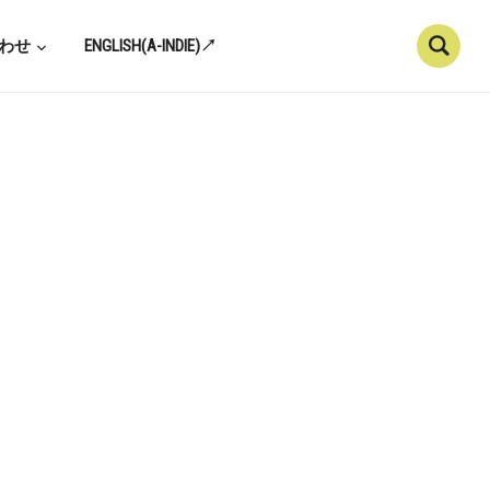
わせ
ENGLISH(A-INDIE)↗