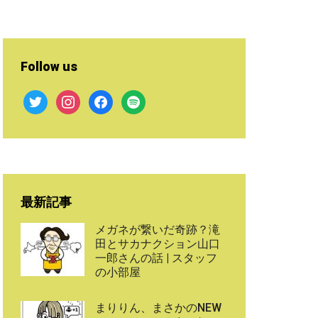
Follow us
twitter
instagram
facebook
spotify
最新記事
メガネが繋いだ奇跡？滝
田とサカナクション山口
一郎さんの話 | スタッフ
の小部屋
まりりん、まさかのNEW