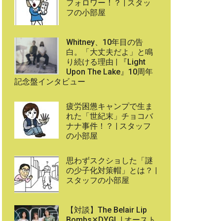
フォロワー！？ | スタッ
フの小部屋
Whitney、10年目の告
白。「大丈夫だよ」と鳴
り続ける理由 | 『Light
Upon The Lake』10周年
記念盤インタビュー
疲労困憊キャンプで生ま
れた「世紀末」チョコバ
ナナ事件！？ | スタッフ
の小部屋
思わずスクショした「謎
の少子化対策帽」とは？ |
スタッフの小部屋
【対談】The Belair Lip
Bombs✕DYGL | オースト