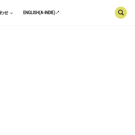
わせ
ENGLISH(A-INDIE)↗