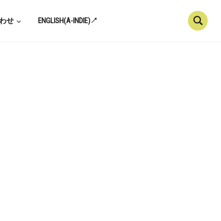
わせ
ENGLISH(A-INDIE)↗