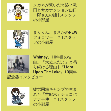
メガネが繋いだ奇跡？滝
田とサカナクション山口
一郎さんの話 | スタッフ
の小部屋
まりりん、まさかのNEW
フォロワー！？ | スタッ
フの小部屋
Whitney、10年目の告
白。「大丈夫だよ」と鳴
り続ける理由 | 『Light
Upon The Lake』10周年
記念盤インタビュー
疲労困憊キャンプで生ま
れた「世紀末」チョコバ
ナナ事件！？ | スタッフ
の小部屋