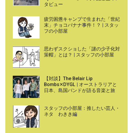
タビュー
疲労困憊キャンプで生まれた「世紀
末」チョコバナナ事件！？ | スタッ
フの小部屋
思わずスクショした「謎の少子化対
策帽」とは？ | スタッフの小部屋
【対談】The Belair Lip
Bombs✕DYGL | オーストラリアと
日本、島国バンドが語る音楽と旅
スタッフの小部屋：推したい芸人・
ネタ わきき編