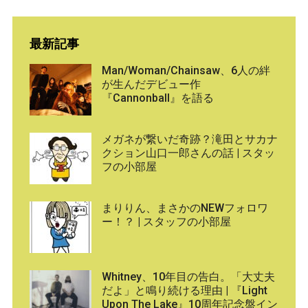
最新記事
Man/Woman/Chainsaw、6人の絆
が生んだデビュー作
『Cannonball』を語る
メガネが繋いだ奇跡？滝田とサカナ
クション山口一郎さんの話 | スタッ
フの小部屋
まりりん、まさかのNEWフォロワ
ー！？ | スタッフの小部屋
Whitney、10年目の告白。「大丈夫
だよ」と鳴り続ける理由 | 『Light
Upon The Lake』10周年記念盤イン