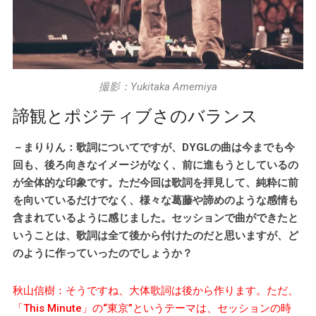
撮影：Yukitaka Amemiya
諦観とポジティブさのバランス
－まりりん：歌詞についてですが、DYGLの曲は今までも今
回も、後ろ向きなイメージがなく、前に進もうとしているの
が全体的な印象です。ただ今回は歌詞を拝見して、純粋に前
を向いているだけでなく、様々な葛藤や諦めのような感情も
含まれているように感じました。セッションで曲ができたと
いうことは、歌詞は全て後から付けたのだと思いますが、ど
のように作っていったのでしょうか？
秋山信樹：そうですね、大体歌詞は後から作ります。ただ、
「This Minute」の“東京”というテーマは、セッションの時