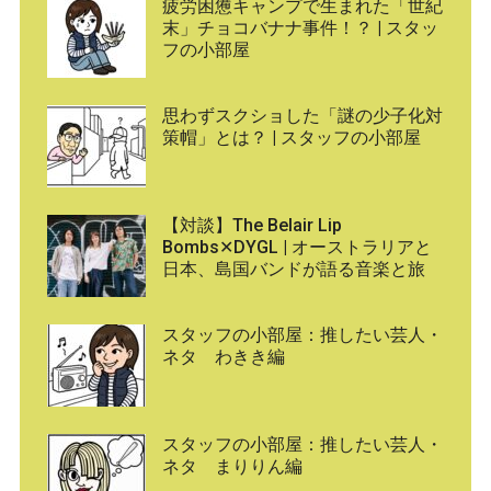
疲労困憊キャンプで生まれた「世紀
末」チョコバナナ事件！？ | スタッ
フの小部屋
思わずスクショした「謎の少子化対
策帽」とは？ | スタッフの小部屋
【対談】The Belair Lip
Bombs✕DYGL | オーストラリアと
日本、島国バンドが語る音楽と旅
スタッフの小部屋：推したい芸人・
ネタ わきき編
スタッフの小部屋：推したい芸人・
ネタ まりりん編