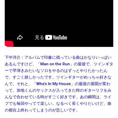
下中洋介：アルバムで印象に残っている曲はかなりいっぱい
あるんですけど、「Man on the Run」の最後で、ツインギタ
ーで早弾きみたいなソロをやるのはずっとやりたかったん
で、すごく嬉しかったです。ツインギターがめっちゃ好きな
んで。それと、「Who’s In My House」の最後の展開が変わ
って、加地くんのサックスが入ってきた時のギターリフをみ
んなで合わせている時がすごく好きです。あの瞬間は、ライ
ブでも毎回やってて楽しい。なるべく長くやりたいけど、曲
の都合上終わってしまうのが悲しいです。