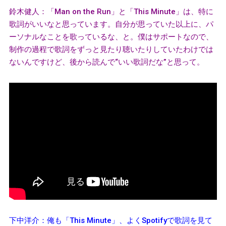
鈴木健人：「Man on the Run」と「This Minute」は、特に
歌詞がいいなと思っています。自分が思っていた以上に、パ
ーソナルなことを歌っているな、と。僕はサポートなので、
制作の過程で歌詞をずっと見たり聴いたりしていたわけでは
ないんですけど、後から読んで“いい歌詞だな”と思って。
下中洋介：俺も「This Minute」、よくSpotifyで歌詞を見て