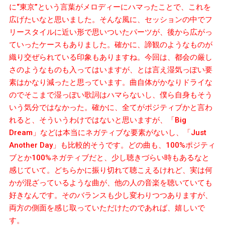
に“東京”という言葉がメロディーにハマったことで、これを
広げたいなと思いました。そんな風に、セッションの中でフ
リースタイルに近い形で思いついたパーツが、後から広がっ
ていったケースもありました。確かに、諦観のようなものが
織り交ぜられている印象もありますね。今回は、都会の厳し
さのようなものも入ってはいますが、とは言え湿気っぽい要
素はかなり減ったと思っています。曲自体がかなりドライな
のでそこまで湿っぽい歌詞はハマらないし、僕ら自身もそう
いう気分ではなかった。確かに、全てがポジティブかと言わ
れると、そういうわけではないと思いますが、「Big
Dream」などは本当にネガティブな要素がないし、「Just
Another Day」も比較的そうです。どの曲も、100%ポジティ
ブとか100%ネガティブだと、少し聴きづらい時もあるなと
感じていて。どちらかに振り切れて聴こえるけれど、実は何
かが混ざっているような曲が、他の人の音楽を聴いていても
好きなんです。そのバランスも少し変わりつつありますが、
両方の側面を感じ取っていただけたのであれば、嬉しいで
す。