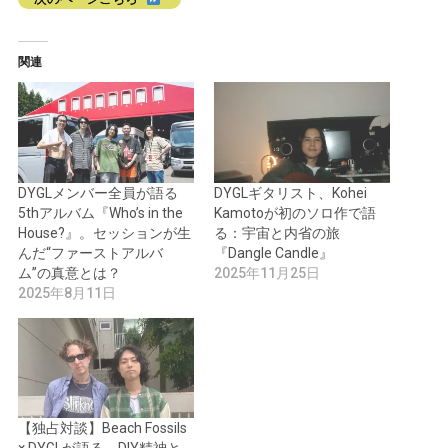
関連
DYGLメンバー全員が語る
DYGLギタリスト、Kohei
5thアルバム『Who’s in the
Kamotoが初のソロ作で語
House?』。セッションが生
る：宇宙と内省の旅
んだ“ファーストアルバ
『Dangle Candle』
ム”の真意とは？
2025年11月25日
2025年8月11日
【独占対談】Beach Fossils