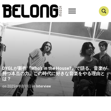
DYGLが新作『Who’s in the House?』で語る、音楽が
持つ本当の力。この時代に好きな音楽をやる理由と
は？
on
2025年9月11日
in
Interview