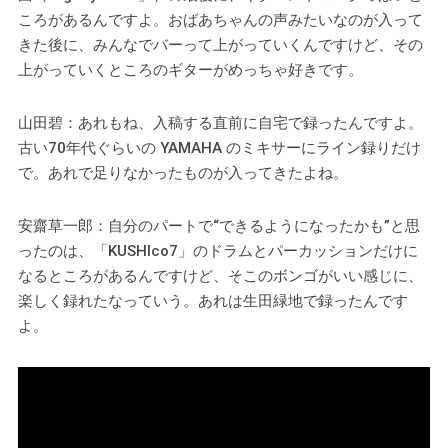
ころがあるんですよ。おばあちゃんの声みたいなのが入って
きた後に、みんなでバーって上がっていくんですけど、その
上がっていくところのギターがめっちゃ好きです。
山田碧：あれもね、入稿する直前に自宅で録ったんですよ。
古い70年代ぐらいの YAMAHA のミキサーにライン録りだけ
で。あれで足りなかったものが入ってきたよね。
安齋草一郎：自分のパートで“できるようになったかも”と思
ったのは、「KUSHIco7」のドラムとパーカッションだけに
なるところがあるんですけど、そこのボンゴがいい感じに、
楽しく録れたなっていう。あれは生田緑地で録ったんです
よ。