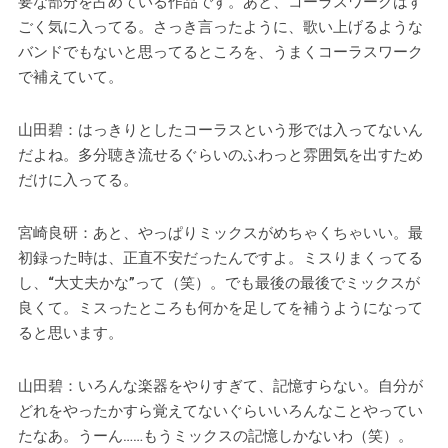
要な部分を占めている作品です。あと、コーラスワークはす
ごく気に入ってる。さっき言ったように、歌い上げるような
バンドでもないと思ってるところを、うまくコーラスワーク
で補えていて。
山田碧：はっきりとしたコーラスという形では入ってないん
だよね。多分聴き流せるぐらいのふわっと雰囲気を出すため
だけに入ってる。
宮崎良研：あと、やっぱりミックスがめちゃくちゃいい。最
初録った時は、正直不安だったんですよ。ミスりまくってる
し、“大丈夫かな”って（笑）。でも最後の最後でミックスが
良くて。ミスったところも何かを足してを補うようになって
ると思います。
山田碧：いろんな楽器をやりすぎて、記憶すらない。自分が
どれをやったかすら覚えてないぐらいいろんなことやってい
たなあ。うーん……もうミックスの記憶しかないわ（笑）。