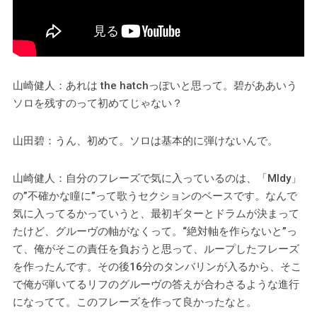
山崎健人：あれは the hatchっぽいと思って。碧がああいう
ソロを残すのって初めてじゃない？
山田碧：うん、初めて。ソロは基本的に弾けないんで。
山崎健人：自分のフレーズで気に入っているのは、「MIdy」
の”不確かな瞳に”って歌うセクションのベースです。なんで
気に入ってるかっていうと、最初ギターとドラムが決まって
たけど、グルーヴの軸がなくって。“絶対軸を作らないと”っ
て、俺がそこの責任を負おうと思って、ループしたフレーズ
を作ったんです。その後16分のタンバリンが入るから、そこ
で俺が弾いてるリフのグルーヴの答えが合わさるような進行
になってて。このフレーズを作って良かったなと。