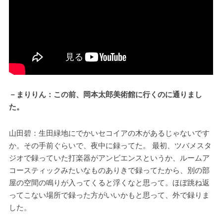
－まりりん：この前、岡本太郎美術館に行くのに通りまし
た。
山田碧：生田緑地にでかいセコイアの木があるじゃないです
か。その手前ぐらいで、夜中に録ってた。 最初、ツバメスタ
ジオで録っていた打楽器がアンビエンスというか、ルームア
コースティックみたいなものありきで録ってたから、別の部
屋の空間の鳴りが入ってくると浮くなと思って。ほぼ跳ね返
ってこない場所で録った方がいいかもと思って、外で録りま
した。