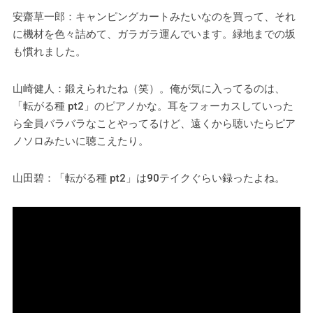
安齋草一郎：キャンピングカートみたいなのを買って、それ
に機材を色々詰めて、ガラガラ運んでいます。緑地までの坂
も慣れました。
山崎健人：鍛えられたね（笑）。俺が気に入ってるのは、
「転がる種 pt2」のピアノかな。耳をフォーカスしていった
ら全員バラバラなことやってるけど、遠くから聴いたらピア
ノソロみたいに聴こえたり。
山田碧：「転がる種 pt2」は90テイクぐらい録ったよね。