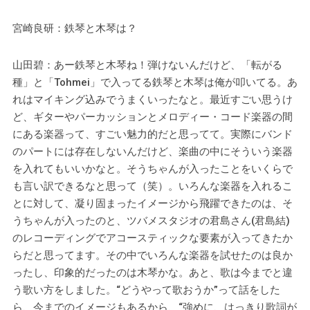
宮崎良研：鉄琴と木琴は？
山田碧：あー鉄琴と木琴ね！弾けないんだけど、「転がる
種」と「Tohmei」で入ってる鉄琴と木琴は俺が叩いてる。あ
れはマイキング込みでうまくいったなと。最近すごい思うけ
ど、ギターやパーカッションとメロディー・コード楽器の間
にある楽器って、すごい魅力的だと思ってて。実際にバンド
のパートには存在しないんだけど、楽曲の中にそういう楽器
を入れてもいいかなと。そうちゃんが入ったことをいくらで
も言い訳できるなと思って（笑）。いろんな楽器を入れるこ
とに対して、凝り固まったイメージから飛躍できたのは、そ
うちゃんが入ったのと、ツバメスタジオの君島さん(君島結)
のレコーディングでアコースティックな要素が入ってきたか
らだと思ってます。その中でいろんな楽器を試せたのは良か
ったし、印象的だったのは木琴かな。あと、歌は今までと違
う歌い方をしました。“どうやって歌おうか”って話をした
ら、今までのイメージもあるから、“強めに、はっきり歌詞が