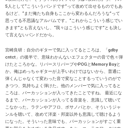
5人として“こういうバンドです”って改めて出せるものでもあ
るけど、“まだ俺たち自身もここから変わるんだろうな”って
思ってる不思議なアルバムです。“これからこういう感じでい
きます”とも言えないし、“我々はこういう感じです”とも決し
て言えないバンドだから。
宮崎良研：自分のギターで気に入ってるところは、「gdby
cntct」の後半で、意味わかんないエフェクターの音で色々弾
けたところかな。リバースリバーブやPOGとMemory Boyと
か。俺はめっちゃギターが上手いわけではないから、普通に
弾くんじゃなくて変わった音で変なことするっていうのがで
きつつ、気持ちよく弾けた。他のメンバーで気に入ってると
ころは、パーカッションが入ってきたことですね。 最近にな
るまで、パーカッションが入ってる音楽を、意識して聴いて
こなかった。ラテンやアフロ、ボサノバとか、そういうジャ
ンルを聴いて、改めて洋楽・邦楽以外も意識して聴けるよう
になった。そういった意味でも、パーカッションがすごく重