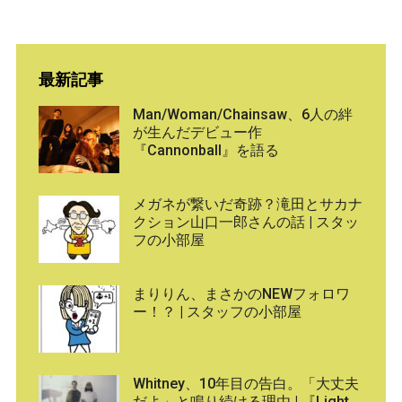
最新記事
Man/Woman/Chainsaw、6人の絆
が生んだデビュー作
『Cannonball』を語る
メガネが繋いだ奇跡？滝田とサカナ
クション山口一郎さんの話 | スタッ
フの小部屋
まりりん、まさかのNEWフォロワ
ー！？ | スタッフの小部屋
Whitney、10年目の告白。「大丈夫
だよ」と鳴り続ける理由 | 『Light