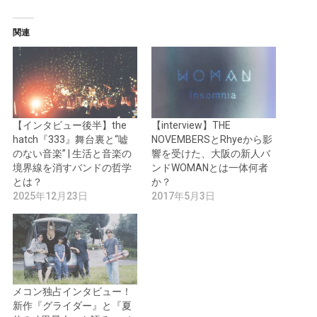
関連
【インタビュー後半】the
【interview】THE
hatch『333』舞台裏と“嘘
NOVEMBERSとRhyeから影
のない音楽” | 生活と音楽の
響を受けた、大阪の新人バ
境界線を消すバンドの哲学
ンドWOMANとは一体何者
とは？
か？
2025年12月23日
2017年5月3日
メコン独占インタビュー！
新作『グライダー』と『夏