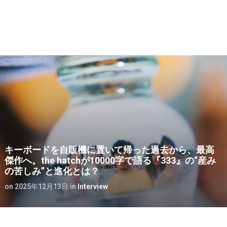
キーボードを自販機に置いて帰った過去から、最高
傑作へ。the hatchが10000字で語る『333』の“産み
の苦しみ”と進化とは？
on
2025年12月13日
in
Interview