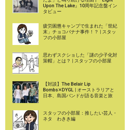
Upon The Lake』10周年記念盤イン
タビュー
疲労困憊キャンプで生まれた「世紀
末」チョコバナナ事件！？ | スタッ
フの小部屋
思わずスクショした「謎の少子化対
策帽」とは？ | スタッフの小部屋
【対談】The Belair Lip
Bombs✕DYGL | オーストラリアと
日本、島国バンドが語る音楽と旅
スタッフの小部屋：推したい芸人・
ネタ わきき編