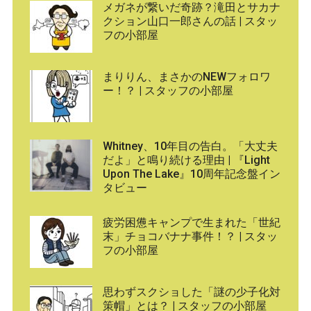
メガネが繋いだ奇跡？滝田とサカナ
クション山口一郎さんの話 | スタッ
フの小部屋
まりりん、まさかのNEWフォロワ
ー！？ | スタッフの小部屋
Whitney、10年目の告白。「大丈夫
だよ」と鳴り続ける理由 | 『Light
Upon The Lake』10周年記念盤イン
タビュー
疲労困憊キャンプで生まれた「世紀
末」チョコバナナ事件！？ | スタッ
フの小部屋
思わずスクショした「謎の少子化対
策帽」とは？ | スタッフの小部屋