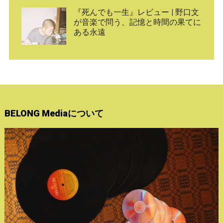
『死んでも一生』レビュー | 野口文
が音楽で問う、記憶と時間の果てに
ある永遠
BELONG Mediaについて