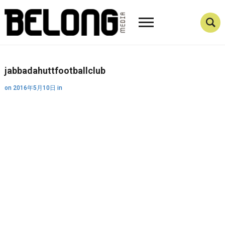
jabbadahuttfootballclub
on
2016年5月10日
in