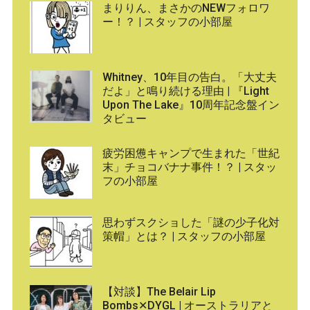
まりりん、まさかのNEWフォロワ
ー！？ | スタッフの小部屋
Whitney、10年目の告白。「大丈夫
だよ」と鳴り続ける理由 | 『Light
Upon The Lake』10周年記念盤イン
タビュー
疲労困憊キャンプで生まれた「世紀
末」チョコバナナ事件！？ | スタッ
フの小部屋
思わずスクショした「謎の少子化対
策帽」とは？ | スタッフの小部屋
【対談】The Belair Lip
Bombs✕DYGL | オーストラリアと