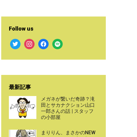
Follow us
twitter
instagram
facebook
spotify
最新記事
メガネが繋いだ奇跡？滝
田とサカナクション山口
一郎さんの話 | スタッフ
の小部屋
まりりん、まさかのNEW