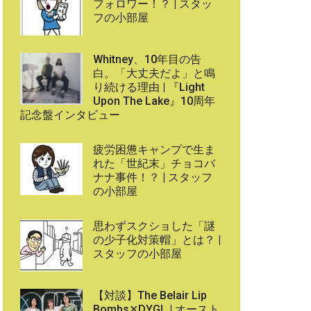
フォロワー！？ | スタッ
フの小部屋
Whitney、10年目の告
白。「大丈夫だよ」と鳴
り続ける理由 | 『Light
Upon The Lake』10周年
記念盤インタビュー
疲労困憊キャンプで生ま
れた「世紀末」チョコバ
ナナ事件！？ | スタッフ
の小部屋
思わずスクショした「謎
の少子化対策帽」とは？ |
スタッフの小部屋
【対談】The Belair Lip
Bombs✕DYGL | オースト