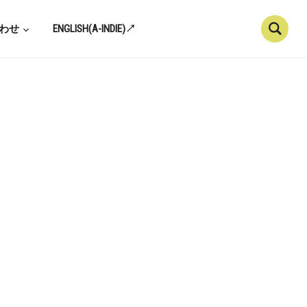
わせ
ENGLISH(A-INDIE)↗