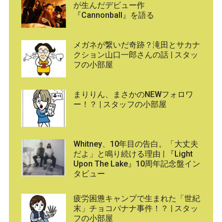
が生んだデビュー作
『Cannonball』を語る
メガネが繋いだ奇跡？滝田とサカナ
クション山口一郎さんの話 | スタッ
フの小部屋
まりりん、まさかのNEWフォロワ
ー！？ | スタッフの小部屋
Whitney、10年目の告白。「大丈夫
だよ」と鳴り続ける理由 | 『Light
Upon The Lake』10周年記念盤イン
タビュー
疲労困憊キャンプで生まれた「世紀
末」チョコバナナ事件！？ | スタッ
フの小部屋