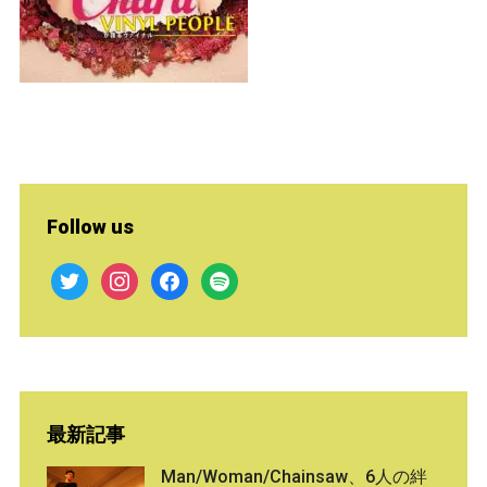
Follow us
twitter
instagram
facebook
spotify
最新記事
Man/Woman/Chainsaw、6人の絆