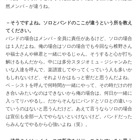
然メンバ－が違うね。
－そうですよね。ソロとバンドのここが違うという所を教え
てください。
バンドの場合はメンバ－全員に責任があるけど、ソロの場合
は１人だよね。俺の場合はソロの場合でも今回なら椎野さん
や福士さんや林君と一緒にやるじゃん。そうすると心が打ち
解けるもんだから。中には多分スタジオミュ－ジシャンみた
いな人達を呼んで、楽譜渡してやってくっていう人も多いか
もしれないけど、それよりかはもっと密だと思うんだよね。
ベ－シストを呼んで何時間か一緒にやって、その時だけの付
き合いみたいなのはできないから俺の場合は。何日か一緒に
入ってリハやるし。だからそんなにバンドとソロとの違いっ
ていうのはないと思うんだけど。あえて言うならソロの場合
は宣伝も全部一人でやらないといけないけど。バンドだった
らみんなでやるから心強いよね（笑）。