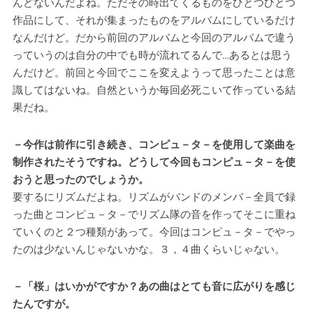
んどないんだよね。ただその時出てくるものをひとつひとつ
作品にして、それが集まったものをアルバムにしているだけ
なんだけど。だから前回のアルバムと今回のアルバムで違う
っていうのは自分の中でも時が流れてるんで…あるとは思う
んだけど。前回と今回でここを変えようって思ったことは意
識してはないね。自然というか毎回必死こいて作っている結
果だね。
－今作は前作に引き続き、コンピュ－タ－を使用して楽曲を
制作されたそうですね。どうして今回もコンピュ－タ－を使
おうと思ったのでしょうか。
要するにリズムだよね。リズムがバンドのメンバ－全員で録
った曲とコンピュ－タ－でリズム隊の音を作ってそこに重ね
ていくのと２つ種類があって。今回はコンピュ－タ－でやっ
たのは少ないんじゃないかな。３，４曲くらいじゃない。
－「桜」はいかがですか？あの曲はとても音に広がりを感じ
たんですが。