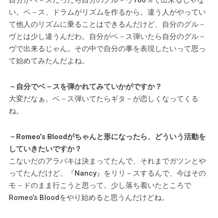
い。ベ－ス、ドラムがリズムを作るから。違う人がやってい
て他人のリズムに乗ることはできるんだけど、自分のグル－
ヴとは少し違うんだわ。自分がベ－ス弾いたら自分のグル－
ヴで出来るじゃん。その中で自分の事を表現したいって思っ
て始めてみたんだよね。
－自分でベ－スを弾かれてみていかがですか？
大変だなぁ。ベ－ス弾いてたらギタ－が恋しくなってくる
ね。
－Romeo’s Bloodがちゃんと形になったら、どういう活動を
していきたいですか？
こないだのアラバキは決まってたんで、それまでガツンとや
ってたんだけど。『Nancy』をリリ－スするんで、今はその
モ－ドのまま行こうと思って。少し落ち着いたところで
Romeo’s Bloodをやり始めると思うんだけどね。