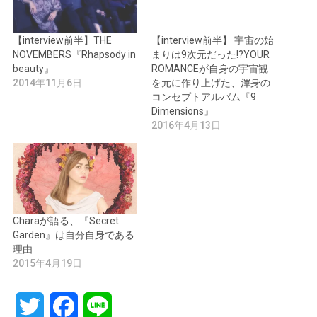
【interview前半】THE
【interview前半】 宇宙の始
NOVEMBERS『Rhapsody in
まりは9次元だった!?YOUR
beauty』
ROMANCEが自身の宇宙観
2014年11月6日
を元に作り上げた、渾身の
コンセプトアルバム『9
Dimensions』
2016年4月13日
Charaが語る、『Secret
Garden』は自分自身である
理由
2015年4月19日
Twitter
Facebook
Line