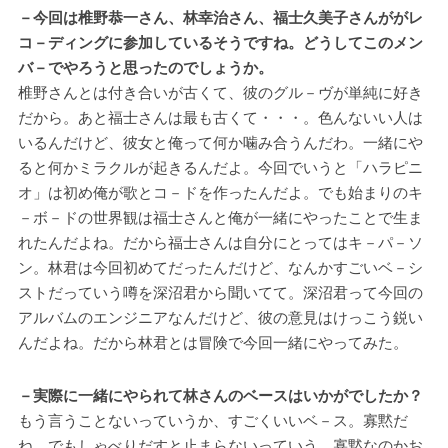
－今回は椎野恭一さん、林幸治さん、福士久美子さんががレ
コ－ディングに参加しているそうですね。どうしてこのメン
バ－でやろうと思ったのでしょうか。
椎野さんとは付き合いが古くて、彼のグル－ヴが単純に好き
だから。あと福士さんは最も古くて・・・。色んないい人は
いるんだけど、彼女と俺って何か噛み合うんだわ。一緒にや
ると何かミラクルが起きるんだよ。今回でいうと「ハラピニ
オ」は初め俺が歌とコ－ドを作ったんだよ。でも始まりのキ
－ボ－ドの世界観は福士さんと俺が一緒にやったことで生ま
れたんだよね。だから福士さんは自分にとってはキ－パ－ソ
ン。林君は今回初めてだったんだけど、なんかすごいベ－シ
ストだっていう噂を深沼君から聞いてて。深沼君って今回の
アルバムのエンジニアなんだけど、彼の意見はけっこう鋭い
んだよね。だから林君とは冒険で今回一緒にやってみた。
－実際に一緒にやられて林さんのベースはいかがでしたか？
もう言うことないっていうか、すごくいいベ－ス。寡黙だ
ね。でもしゃべりだすと止まらないっていう。寡黙なのかお