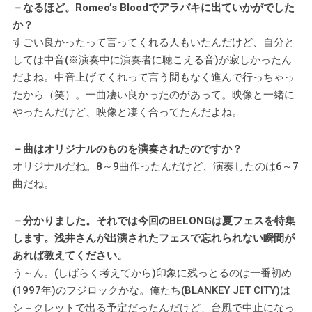
－なるほど。Romeo’s Bloodでアラバキに出ていかがでした
か？
すごい良かったって言ってくれる人もいたんだけど、自分と
しては中音(※演奏中に演奏者に聴こえる音)が寂しかったん
だよね。中音上げてくれって言う間もなく進んで行っちゃっ
たから（笑）。一曲凄い良かったのがあって。映像と一緒に
やったんだけど、映像と凄く合ってたんだよね。
－曲はオリジナルのものを演奏されたのですか？
オリジナルだね。8～9曲作ったんだけど、演奏したのは6～7
曲だね。
－分かりました。それでは今回のBELONGは夏フェスを特集
します。浅井さんが出演されたフェスで忘れられない瞬間が
あれば教えてください。
う～ん。(しばらく考えてから)印象に残っとるのは一番初め
(1997年)のフジロックかな。俺たち(BLANKEY JET CITY)は
シ－クレットで出る予定だったんだけど、台風で中止になっ