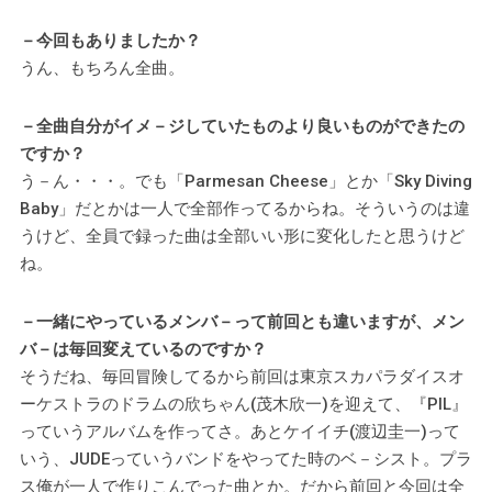
－今回もありましたか？
うん、もちろん全曲。
－全曲自分がイメ－ジしていたものより良いものができたの
ですか？
う－ん・・・。でも「Parmesan Cheese」とか「Sky Diving
Baby」だとかは一人で全部作ってるからね。そういうのは違
うけど、全員で録った曲は全部いい形に変化したと思うけど
ね。
－一緒にやっているメンバ－って前回とも違いますが、メン
バ－は毎回変えているのですか？
そうだね、毎回冒険してるから前回は東京スカパラダイスオ
ーケストラのドラムの欣ちゃん(茂木欣一)を迎えて、『PIL』
っていうアルバムを作ってさ。あとケイイチ(渡辺圭一)って
いう、JUDEっていうバンドをやってた時のベ－シスト。プラ
ス俺が一人で作りこんでった曲とか。だから前回と今回は全