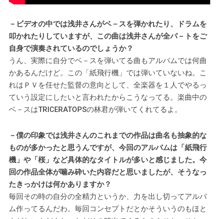
－ビデオの中では浅井さんがベ－スを弾かれたり、ドラムを
叩かれたりしていますが、この曲は浅井さんが全パ－トをご
自身で演奏されているのでしょうか？
うん、実際に自分でベ－スを弾いてる曲もアルバムでは何曲
かあるんだけど。この「紙飛行機」では弾いていないね。こ
れはＰＶを任せた監督の意向として、全楽器を１人でやるっ
ていう設定にしたいと言われたからこうなってる。楽曲中の
ベ－スはTRICERATOPSの林君が弾いてくれてるよ。
－僕の印象では浅井さんのこれまでの作品は曲名も抽象的な
ものが多かったと思うんですが、今回のアルバムは「紙飛行
機」や「桜」など具体的なタイトルが多いと感じました。今
回の作品全体が噛み砕いた内容だと思いましたが、そうなっ
たきっかけは何かありますか？
毎回その時の自分の全精力というか、力を出し切ってアルバ
ム作ってるんだわ。毎回コンセプトだとかそういうのもほと