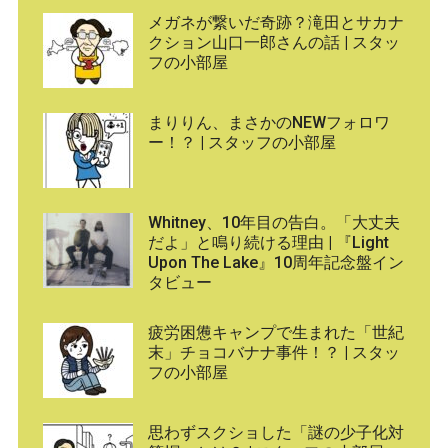
メガネが繋いだ奇跡？滝田とサカナ
クション山口一郎さんの話 | スタッ
フの小部屋
まりりん、まさかのNEWフォロワ
ー！？ | スタッフの小部屋
Whitney、10年目の告白。「大丈夫
だよ」と鳴り続ける理由 | 『Light
Upon The Lake』10周年記念盤イン
タビュー
疲労困憊キャンプで生まれた「世紀
末」チョコバナナ事件！？ | スタッ
フの小部屋
思わずスクショした「謎の少子化対