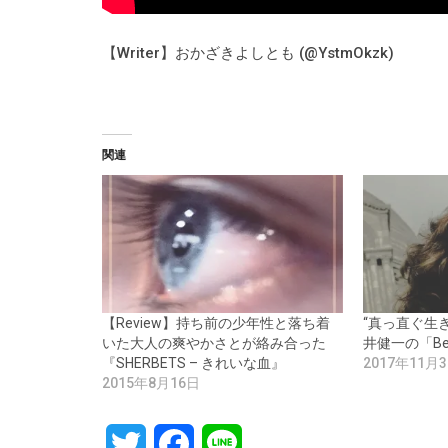
【Writer】おかざきよしとも (@YstmOkzk)
関連
【Review】持ち前の少年性と落ち着
“真っ直ぐ生
いた大人の爽やかさとが絡み合った
井健一の「Bea
『SHERBETS – きれいな血』
2017年11月
2015年8月16日
Twitter
Facebook
Line