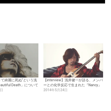
きて綺麗に死ぬ”という浅
【interview】浅井健一が語る、メンバ
utiful Death」について
ーとの化学反応で生まれた『Nancy』
3日
2014年5月24日