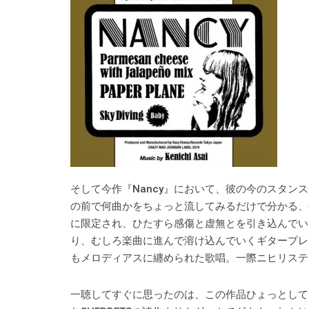
そして今作『Nancy』において、彼の今のスタ
の前で何曲かをちょっと流してみるだけで分かる、
に限定され、ひたすら感傷と虚無とを引き込んでい
り、むしろ楽曲に進んで溶け込んでいくギタープレ
もメロディアスに纏められた歌唱。一際ニヒリステ
一聴してすぐに思ったのは、この作品ひょっとして