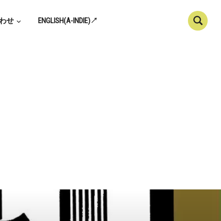
わせ
ENGLISH(A-INDIE)↗