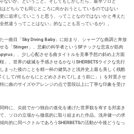
んじゃないか、ということ。そしてもしかしたら、最早ソロと
界観はどちらでも同じところに向かおうとしているのではない
更に追求していこうと思う、ってことなのではないかと考えた
全然違うってことはない」的なことも言っているが）。
目「Sky Diving Baby」に始まり、シャープな曲調と奔放
「Stinger」、悲劇の科学者というSFチックな悲哀が筋肉
pyrus」、少し心配させる曲タイトルを見事予想の斜め上方面
」、世界の破滅を予感させるかなりSHERBETSライクな先行
しまった後のことを精一杯の健気さと浅井史上最も美しく残酷
尽くして/何もかもにとどめさされて/しまう前に」）を対置させ
特に曲のサイズやアレンジの点で普段以上に丁寧な印象を受け
同時に、尖鋭でかつ独自の進化を遂げた世界観を有する邦楽き
て、ソロの立場から徹底的に取り組まれた作品。浅井健一の求
向的に同ベクトルであろうSHERBETSの活動が今後どうなっ