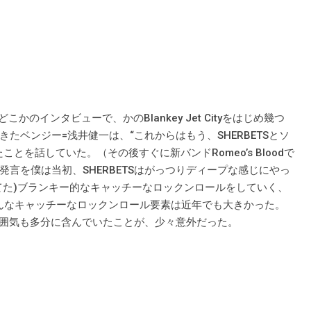
かのインタビューで、かのBlankey Jet Cityをはじめ幾つ
たベンジー=浅井健一は、“これからはもう、SHERBETSとソ
を話していた。（その後すぐに新バンドRomeo’s Bloodで
言を僕は当初、SHERBETSはがっつりディープな感じにやっ
てた)ブランキー的なキャッチーなロックンロールをしていく、
そんなキャッチーなロックンロール要素は近年でも大きかった。
な雰囲気も多分に含んでいたことが、少々意外だった。