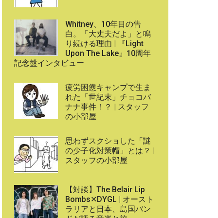
Whitney、10年目の告
白。「大丈夫だよ」と鳴
り続ける理由 | 『Light
Upon The Lake』10周年
記念盤インタビュー
疲労困憊キャンプで生ま
れた「世紀末」チョコバ
ナナ事件！？ | スタッフ
の小部屋
思わずスクショした「謎
の少子化対策帽」とは？ |
スタッフの小部屋
【対談】The Belair Lip
Bombs✕DYGL | オースト
ラリアと日本、島国バン