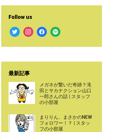
Follow us
twitter
instagram
facebook
spotify
最新記事
メガネが繋いだ奇跡？滝
田とサカナクション山口
一郎さんの話 | スタッフ
の小部屋
まりりん、まさかのNEW
フォロワー！？ | スタッ
フの小部屋