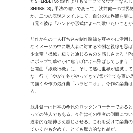
たSHERBETSの諸作よりもダークでダウナーな
SHRBETSは手法の違いであって、浅井健一の世
か、二つの表現スタイルにて、自分の世界観を更に
（元々彼は「バンドや形式によって歌いたいことが
前作からの一人打ち込み制作路線を爽やかに活用した一曲
なイメージの中に殺人者に対する怜悧な視線を忍ばせる
少女帯「機械」辺りと通じるものを感じさせる「Pa
にポップで華やかに危うげにぶっ飛ばしてしまう「桜
公開曲「紙飛行機」に、そして遂に世界が破滅して
な一行（「やがて冬がやってきて/雪が全てを覆い
て描く今作の最終曲「ハラピニオ」。今作の楽曲は
る。
浅井健一は日本の希代のロックンローラーであると
っての詩人でもある。今作はその後者の側面につい
道者的な精神さえ感じさせる。これを受けて楽曲の傾
ていくかも含めて、とても魔力的な作品だ。