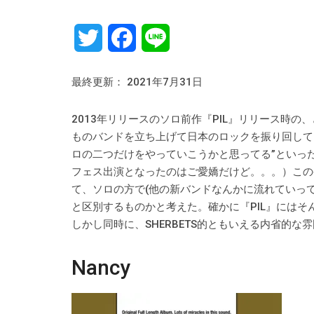
Twitter
Facebook
Line
最終更新： 2021年7月31日
2013年リリースのソロ前作『PIL』リリース時の、どこ
ものバンドを立ち上げて日本のロックを振り回してき
ロの二つだけをやっていこうかと思ってる”といったこと
フェス出演となったのはご愛嬌だけど。。。）この発
て、ソロの方で(他の新バンドなんかに流れていっ
と区別するものかと考えた。確かに『PIL』には
しかし同時に、SHERBETS的ともいえる内省的
Nancy