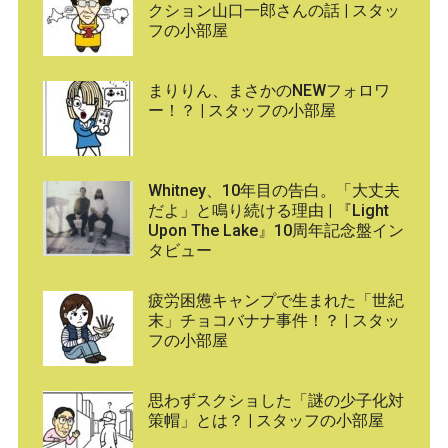
クション山口一郎さんの話 | スタッ
フの小部屋
まりりん、まさかのNEWフォロワ
ー！？ | スタッフの小部屋
Whitney、10年目の告白。「大丈夫
だよ」と鳴り続ける理由 | 『Light
Upon The Lake』10周年記念盤イン
タビュー
疲労困憊キャンプで生まれた「世紀
末」チョコバナナ事件！？ | スタッ
フの小部屋
思わずスクショした「謎の少子化対
策帽」とは？ | スタッフの小部屋