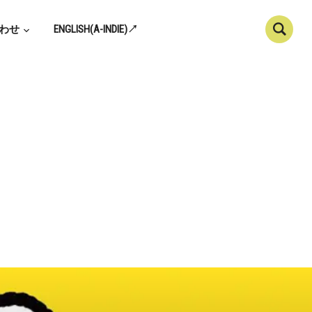
わせ
ENGLISH(A-INDIE)↗