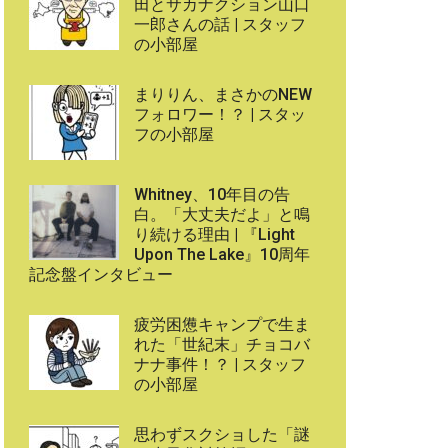
田とサカナクション山口
一郎さんの話 | スタッフ
の小部屋
まりりん、まさかのNEW
フォロワー！？ | スタッ
フの小部屋
Whitney、10年目の告
白。「大丈夫だよ」と鳴
り続ける理由 | 『Light
Upon The Lake』10周年
記念盤インタビュー
疲労困憊キャンプで生ま
れた「世紀末」チョコバ
ナナ事件！？ | スタッフ
の小部屋
思わずスクショした「謎