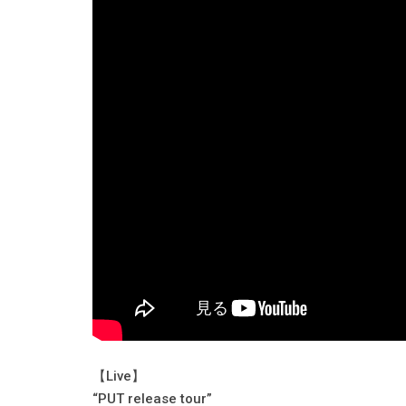
【Live】
“PUT release tour”