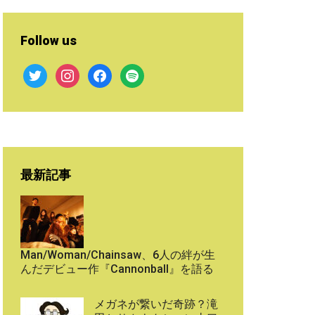
Follow us
twitter
instagram
facebook
spotify
最新記事
Man/Woman/Chainsaw、6人の絆が生
んだデビュー作『Cannonball』を語る
メガネが繋いだ奇跡？滝