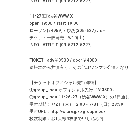
INFO : ATFIELD [03-5712-5227]
11/27(日)渋谷WWW X
open 18:00 / start 19:00
ローソン(74959) / ぴあ(305-627) / e+
チケット一般発売 : 9/10(土)
INFO : ATFIELD [03-5712-5227]
TICKET : adv￥3500 / door￥4000
※松本のみ共演有り。その他はワンマン公演となり
【チケットオフィシャル先行詳細】
①group_inou オフィシャル先行（￥3500）
②group_inou 11/26-27（渋谷WWW X）の
受付期間：7/21（木）12:00～7/31（日）23:59
受付URL：http://w.pia.jp/t/groupinou/
枚数制限：お1人様​4枚まで申し込み可