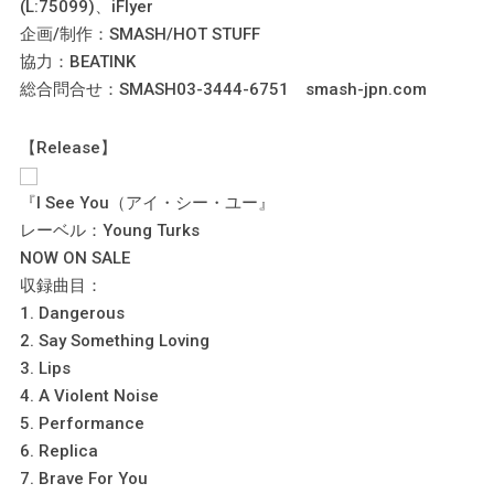
(L:75099)、iFlyer
企画/制作：SMASH/HOT STUFF
協力：BEATINK
総合問合せ：SMASH03-3444-6751 smash-jpn.com
【Release】
『I See You（アイ・シー・ユー』
レーベル：Young Turks
NOW ON SALE
収録曲目：
1. Dangerous
2. Say Something Loving
3. Lips
4. A Violent Noise
5. Performance
6. Replica
7. Brave For You