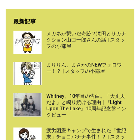
最新記事
メガネが繋いだ奇跡？滝田とサカナ
クション山口一郎さんの話 | スタッ
フの小部屋
まりりん、まさかのNEWフォロワ
ー！？ | スタッフの小部屋
Whitney、10年目の告白。「大丈夫
だよ」と鳴り続ける理由 | 『Light
Upon The Lake』10周年記念盤イン
タビュー
疲労困憊キャンプで生まれた「世紀
末」チョコバナナ事件！？ | スタッ