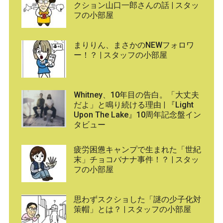
クション山口一郎さんの話 | スタッ
フの小部屋
まりりん、まさかのNEWフォロワ
ー！？ | スタッフの小部屋
Whitney、10年目の告白。「大丈夫
だよ」と鳴り続ける理由 | 『Light
Upon The Lake』10周年記念盤イン
タビュー
疲労困憊キャンプで生まれた「世紀
末」チョコバナナ事件！？ | スタッ
フの小部屋
思わずスクショした「謎の少子化対
策帽」とは？ | スタッフの小部屋