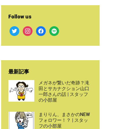
Follow us
twitter
instagram
facebook
spotify
最新記事
メガネが繋いだ奇跡？滝
田とサカナクション山口
一郎さんの話 | スタッフ
の小部屋
まりりん、まさかのNEW
フォロワー！？ | スタッ
フの小部屋