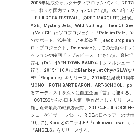
2005年結成のオルタナティブロックバンド。2007年にUK
ー。様々な国内フェスティバルに出演。2013年10
「FUJI ROCK FESTIVAL」のRED MARQUE
AGE、Mystery Jets、Wild Nothing、Thee 
（Vo / Gt）はソロプロジェクト「Pale im Pelz」やCH
のサポート、浅井健一と有松益男（Back Drop Bo
ロ・プロジェクト、Dalanoiseとしての活動や
ッションや映画「ラブ＆ピース」にも出演。高松浩史（Ba）
諒祐（Dr）はYEN TOWN BANDやトクマルシューゴ
行う。2015年10月にはBlankey Jet Cityや
EP『Elegance』をリリース。2016年は結成11周年
MONO、ROTH BART BARON、ART-SCHOOL、pol
るアーティストを次々に自主企画「首」に迎える。2016年
HOSTESSからの日本人第一弾作品としてリリース
施し過去最高の動員を記録。2017年FUJI ROCK FE
シューゲイザー・バンド、RIDEの日本ツアーのサポ
10月にはBorisとのコラボEP『unknown flo
『ANGELS』をリリースする。