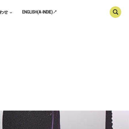
わせ
ENGLISH(A-INDIE)↗