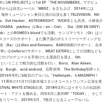
 PROJECTより1st EP「THE NOVEMBERS」でデビュ
月からは自主レーベル「MERZ」を立ち上げ、2014年には
Eに出演。海外ミュージシャン来日公演の出演も多くTELEVISION、NO
Oh Sees、Dot Hacker、ASTROBRIGHT、YUCK等とも共演。小林祐介
ARA、yukihiro（L’Arc～en～Ciel）、Die（DIR EN GREY）
mb）とのROMEO’s bloodでも活動。ケンゴマツモト（Gt）はソ
ドレスコーズのサポート、また園子温のポエトリーリーディングセ
はLillies and Remains、BAROQUEのサポート、吉木
率いるGellersのサポート、MEAT EATERSとしての活動なども
GLAYなどのプロデュースを手掛けた土屋昌巳を迎え、5th
ということで精力的な活動を行い、Boris、Klan Aileen、
ly、Burgh、acid android、石野卓球、The Birthday等錚々た
9月に6枚目のアルバム『Hallelujah』をMAGNIPH /
。11周年の11月11日新木場スタジオコーストワンマン公演を実
STIVAL WHITE STAGE出演。2018年2月にはイギリスの伝説的
ート・アクトを務める。同年5月に新作EP『TODAY』、そして
wers』をリリース。2019年3月、7枚目となるニューアルバム