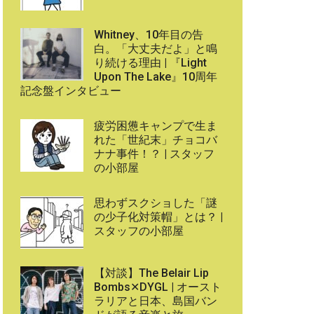
Whitney、10年目の告
白。「大丈夫だよ」と鳴
り続ける理由 | 『Light
Upon The Lake』10周年
記念盤インタビュー
疲労困憊キャンプで生ま
れた「世紀末」チョコバ
ナナ事件！？ | スタッフ
の小部屋
思わずスクショした「謎
の少子化対策帽」とは？ |
スタッフの小部屋
【対談】The Belair Lip
Bombs✕DYGL | オースト
ラリアと日本、島国バン