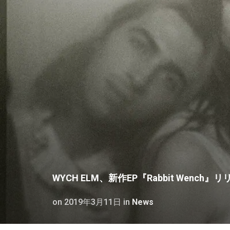
WYCH ELM、新作EP『Rabbit Wench』
on
2019年3月11日
in
News