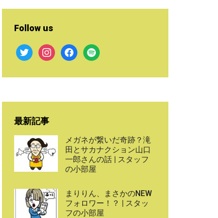
Follow us
twitter
instagram
facebook
spotify
最新記事
メガネが繋いだ奇跡？滝
田とサカナクション山口
一郎さんの話 | スタッフ
の小部屋
まりりん、まさかのNEW
フォロワー！？ | スタッ
フの小部屋