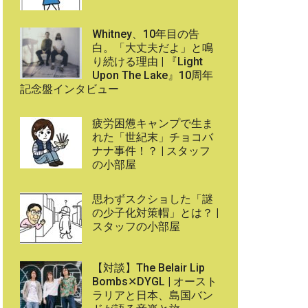
Whitney、10年目の告
白。「大丈夫だよ」と鳴
り続ける理由 | 『Light
Upon The Lake』10周年
記念盤インタビュー
疲労困憊キャンプで生ま
れた「世紀末」チョコバ
ナナ事件！？ | スタッフ
の小部屋
思わずスクショした「謎
の少子化対策帽」とは？ |
スタッフの小部屋
【対談】The Belair Lip
Bombs✕DYGL | オースト
ラリアと日本、島国バン