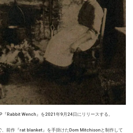
『Rabbit Wench』を2021年9月24日にリリースする。
で、前作『rat blanket』を手掛けたDom Mitchisonと制作して