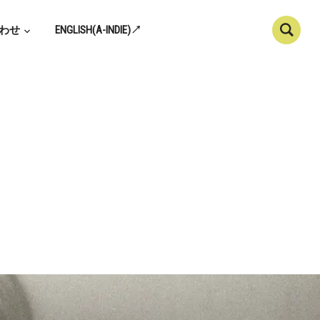
わせ
ENGLISH(A-INDIE)↗