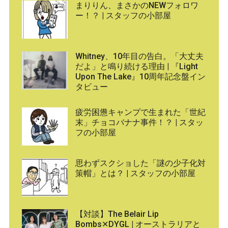
まりりん、まさかのNEWフォロワ
ー！？ | スタッフの小部屋
Whitney、10年目の告白。「大丈夫
だよ」と鳴り続ける理由 | 『Light
Upon The Lake』10周年記念盤イン
タビュー
疲労困憊キャンプで生まれた「世紀
末」チョコバナナ事件！？ | スタッ
フの小部屋
思わずスクショした「謎の少子化対
策帽」とは？ | スタッフの小部屋
【対談】The Belair Lip
Bombs✕DYGL | オーストラリアと