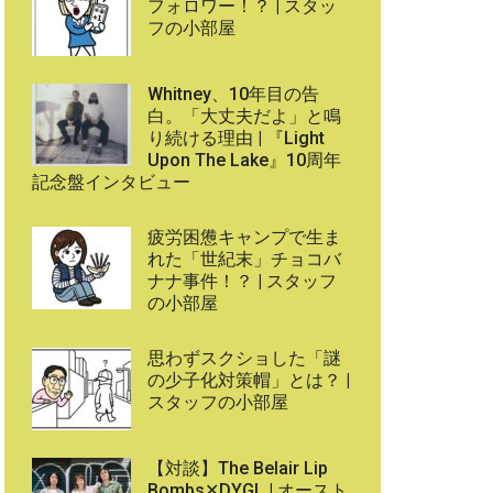
フォロワー！？ | スタッ
フの小部屋
Whitney、10年目の告
白。「大丈夫だよ」と鳴
り続ける理由 | 『Light
Upon The Lake』10周年
記念盤インタビュー
疲労困憊キャンプで生ま
れた「世紀末」チョコバ
ナナ事件！？ | スタッフ
の小部屋
思わずスクショした「謎
の少子化対策帽」とは？ |
スタッフの小部屋
【対談】The Belair Lip
Bombs✕DYGL | オースト