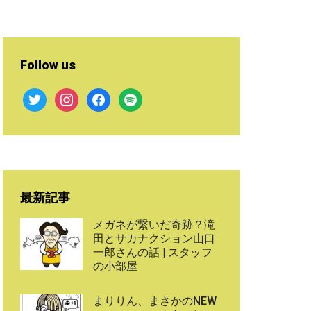
Follow us
twitter
instagram
facebook
spotify
最新記事
メガネが繋いだ奇跡？滝
田とサカナクション山口
一郎さんの話 | スタッフ
の小部屋
まりりん、まさかのNEW