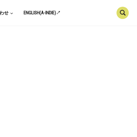
わせ
ENGLISH(A-INDIE)↗