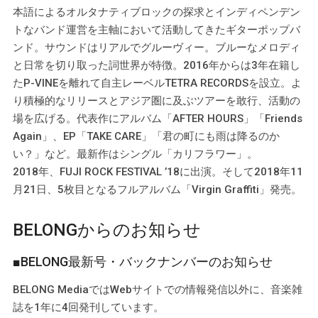
本語によるオルタナティブロックの探求とインディペンデン
トなバンド運営を主軸において活動してきたギターポップバ
ンド。サウンドはリアルでグルーヴィー。ブルーなメロディ
と日常を切り取った詞世界が特徴。2016年からは3年在籍し
たP-VINEを離れて自主レーベルTETRA RECORDSを設立。よ
り積極的なリリースとアジア圏に及ぶツアーを敢行、活動の
場を広げる。代表作にアルバム「AFTER HOURS」「Friends
Again」、EP「TAKE CARE」「君の町にも雨は降るのか
い？」など。最新作はシングル「カリフラワー」。
2018年、FUJI ROCK FESTIVAL ’18に出演。そして2018年11
月21日、5枚目となるフルアルバム「Virgin Graffiti」発売。
BELONGからのお知らせ
■BELONG最新号・バックナンバーのお知らせ
BELONG MediaではWebサイトでの情報発信以外に、音楽雑
誌を1年に4回発刊しています。