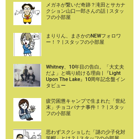
メガネが繋いだ奇跡？滝田とサカナ
クション山口一郎さんの話 | スタッ
フの小部屋
まりりん、まさかのNEWフォロワ
ー！？ | スタッフの小部屋
Whitney、10年目の告白。「大丈夫
だよ」と鳴り続ける理由 | 『Light
Upon The Lake』10周年記念盤イン
タビュー
疲労困憊キャンプで生まれた「世紀
末」チョコバナナ事件！？ | スタッ
フの小部屋
思わずスクショした「謎の少子化対
策帽」とは？ | スタッフの小部屋