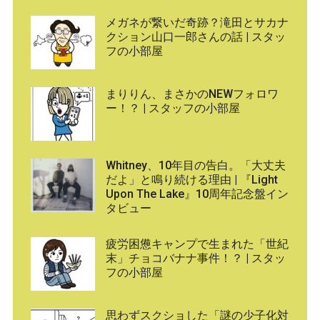
メガネが繋いだ奇跡？滝田とサカナ
クション山口一郎さんの話 | スタッ
フの小部屋
まりりん、まさかのNEWフォロワ
ー！？ | スタッフの小部屋
Whitney、10年目の告白。「大丈夫
だよ」と鳴り続ける理由 | 『Light
Upon The Lake』10周年記念盤イン
タビュー
疲労困憊キャンプで生まれた「世紀
末」チョコバナナ事件！？ | スタッ
フの小部屋
思わずスクショした「謎の少子化対