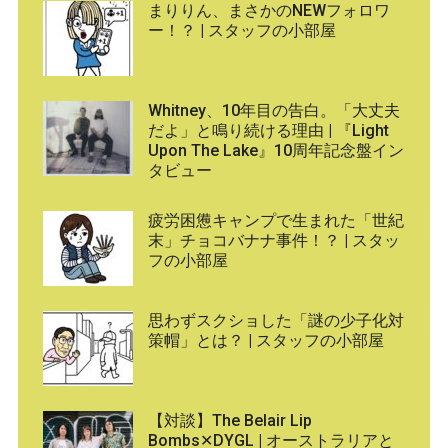
まりりん、まさかのNEWフォロワ
ー！？ | スタッフの小部屋
Whitney、10年目の告白。「大丈夫
だよ」と鳴り続ける理由 | 『Light
Upon The Lake』10周年記念盤イン
タビュー
疲労困憊キャンプで生まれた「世紀
末」チョコバナナ事件！？ | スタッ
フの小部屋
思わずスクショした「謎の少子化対
策帽」とは？ | スタッフの小部屋
【対談】The Belair Lip
Bombs✕DYGL | オーストラリアと