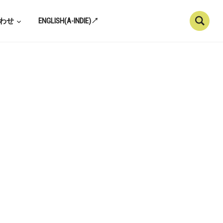
わせ
ENGLISH(A-INDIE)↗