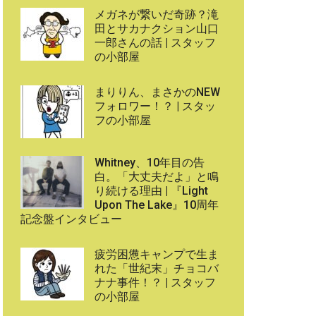
メガネが繋いだ奇跡？滝
田とサカナクション山口
一郎さんの話 | スタッフ
の小部屋
まりりん、まさかのNEW
フォロワー！？ | スタッ
フの小部屋
Whitney、10年目の告
白。「大丈夫だよ」と鳴
り続ける理由 | 『Light
Upon The Lake』10周年
記念盤インタビュー
疲労困憊キャンプで生ま
れた「世紀末」チョコバ
ナナ事件！？ | スタッフ
の小部屋