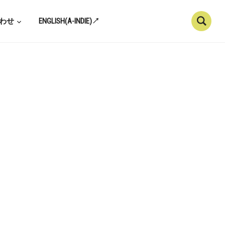
わせ
ENGLISH(A-INDIE)↗