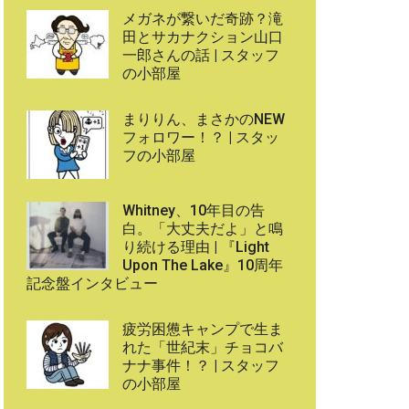
メガネが繋いだ奇跡？滝
田とサカナクション山口
一郎さんの話 | スタッフ
の小部屋
まりりん、まさかのNEW
フォロワー！？ | スタッ
フの小部屋
Whitney、10年目の告
白。「大丈夫だよ」と鳴
り続ける理由 | 『Light
Upon The Lake』10周年
記念盤インタビュー
疲労困憊キャンプで生ま
れた「世紀末」チョコバ
ナナ事件！？ | スタッフ
の小部屋