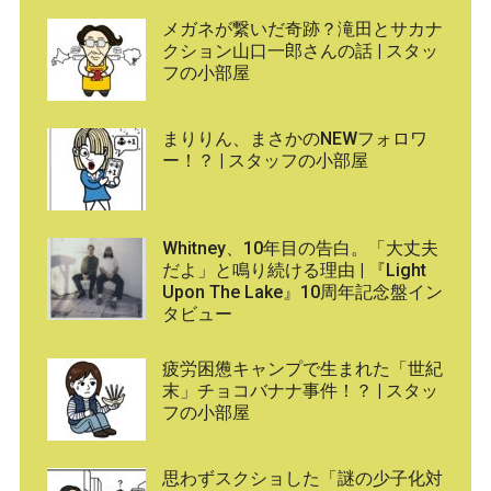
メガネが繋いだ奇跡？滝田とサカナ
クション山口一郎さんの話 | スタッ
フの小部屋
まりりん、まさかのNEWフォロワ
ー！？ | スタッフの小部屋
Whitney、10年目の告白。「大丈夫
だよ」と鳴り続ける理由 | 『Light
Upon The Lake』10周年記念盤イン
タビュー
疲労困憊キャンプで生まれた「世紀
末」チョコバナナ事件！？ | スタッ
フの小部屋
思わずスクショした「謎の少子化対