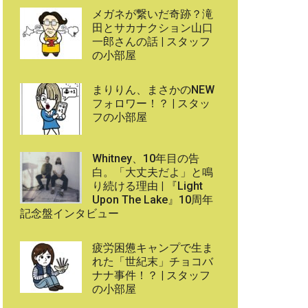
メガネが繋いだ奇跡？滝
田とサカナクション山口
一郎さんの話 | スタッフ
の小部屋
まりりん、まさかのNEW
フォロワー！？ | スタッ
フの小部屋
Whitney、10年目の告
白。「大丈夫だよ」と鳴
り続ける理由 | 『Light
Upon The Lake』10周年
記念盤インタビュー
疲労困憊キャンプで生ま
れた「世紀末」チョコバ
ナナ事件！？ | スタッフ
の小部屋