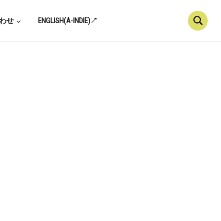
わせ
ENGLISH(A-INDIE)↗