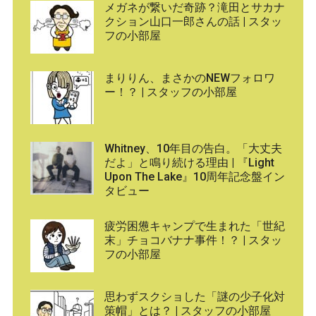
メガネが繋いだ奇跡？滝田とサカナ
クション山口一郎さんの話 | スタッ
フの小部屋
まりりん、まさかのNEWフォロワ
ー！？ | スタッフの小部屋
Whitney、10年目の告白。「大丈夫
だよ」と鳴り続ける理由 | 『Light
Upon The Lake』10周年記念盤イン
タビュー
疲労困憊キャンプで生まれた「世紀
末」チョコバナナ事件！？ | スタッ
フの小部屋
思わずスクショした「謎の少子化対
策帽」とは？ | スタッフの小部屋