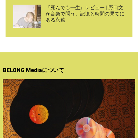
『死んでも一生』レビュー | 野口文
が音楽で問う、記憶と時間の果てに
ある永遠
BELONG Mediaについて