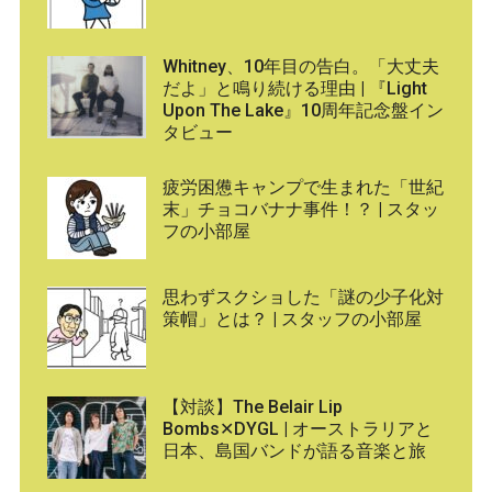
Whitney、10年目の告白。「大丈夫
だよ」と鳴り続ける理由 | 『Light
Upon The Lake』10周年記念盤イン
タビュー
疲労困憊キャンプで生まれた「世紀
末」チョコバナナ事件！？ | スタッ
フの小部屋
思わずスクショした「謎の少子化対
策帽」とは？ | スタッフの小部屋
【対談】The Belair Lip
Bombs✕DYGL | オーストラリアと
日本、島国バンドが語る音楽と旅