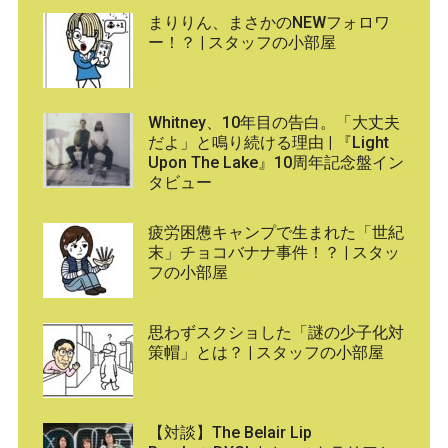
まりりん、まさかのNEWフォロワ
ー！？ | スタッフの小部屋
Whitney、10年目の告白。「大丈夫
だよ」と鳴り続ける理由 | 『Light
Upon The Lake』10周年記念盤イン
タビュー
疲労困憊キャンプで生まれた「世紀
末」チョコバナナ事件！？ | スタッ
フの小部屋
思わずスクショした「謎の少子化対
策帽」とは？ | スタッフの小部屋
【対談】The Belair Lip