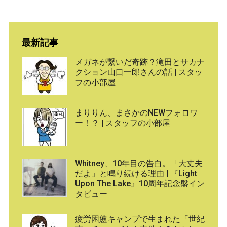
最新記事
メガネが繋いだ奇跡？滝田とサカナ
クション山口一郎さんの話 | スタッ
フの小部屋
まりりん、まさかのNEWフォロワ
ー！？ | スタッフの小部屋
Whitney、10年目の告白。「大丈夫
だよ」と鳴り続ける理由 | 『Light
Upon The Lake』10周年記念盤イン
タビュー
疲労困憊キャンプで生まれた「世紀