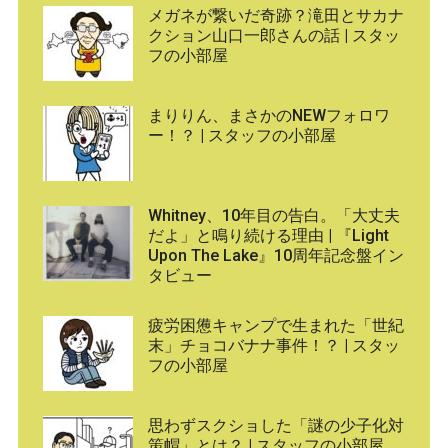
メガネが繋いだ奇跡？滝田とサカナ
クション山口一郎さんの話 | スタッ
フの小部屋
まりりん、まさかのNEWフォロワ
ー！？ | スタッフの小部屋
Whitney、10年目の告白。「大丈夫
だよ」と鳴り続ける理由 | 『Light
Upon The Lake』10周年記念盤イン
タビュー
疲労困憊キャンプで生まれた「世紀
末」チョコバナナ事件！？ | スタッ
フの小部屋
思わずスクショした「謎の少子化対
策帽」とは？ | スタッフの小部屋