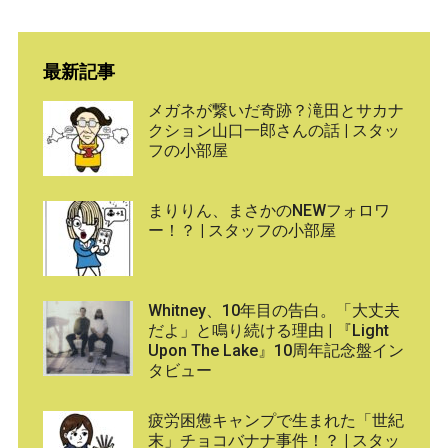
最新記事
メガネが繋いだ奇跡？滝田とサカナ
クション山口一郎さんの話 | スタッ
フの小部屋
まりりん、まさかのNEWフォロワ
ー！？ | スタッフの小部屋
Whitney、10年目の告白。「大丈夫
だよ」と鳴り続ける理由 | 『Light
Upon The Lake』10周年記念盤イン
タビュー
疲労困憊キャンプで生まれた「世紀
末」チョコバナナ事件！？ | スタッ