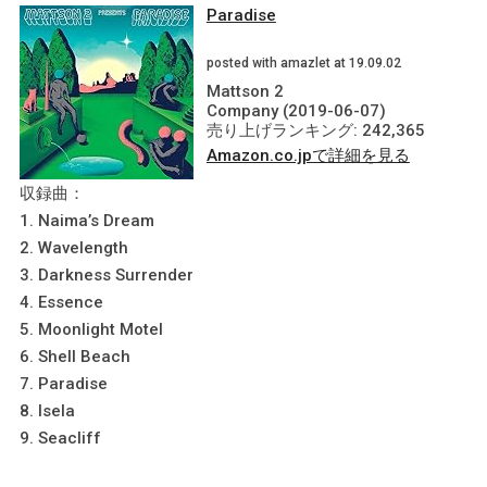
Paradise
posted with amazlet at 19.09.02
Mattson 2
Company (2019-06-07)
売り上げランキング: 242,365
Amazon.co.jpで詳細を見る
収録曲：
1. Naima’s Dream
2. Wavelength
3. Darkness Surrender
4. Essence
5. Moonlight Motel
6. Shell Beach
7. Paradise
8. Isela
9. Seacliff